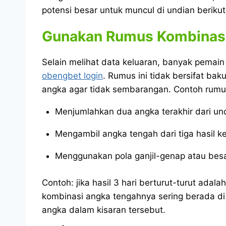
potensi besar untuk muncul di undian berikut
Gunakan Rumus Kombinas
Selain melihat data keluaran, banyak pema
obengbet login
. Rumus ini tidak bersifat b
angka agar tidak sembarangan. Contoh rum
Menjumlahkan dua angka terakhir dari un
Mengambil angka tengah dari tiga hasil ke
Menggunakan pola ganjil-genap atau besa
Contoh: jika hasil 3 hari berturut-turut ada
kombinasi angka tengahnya sering berada d
angka dalam kisaran tersebut.