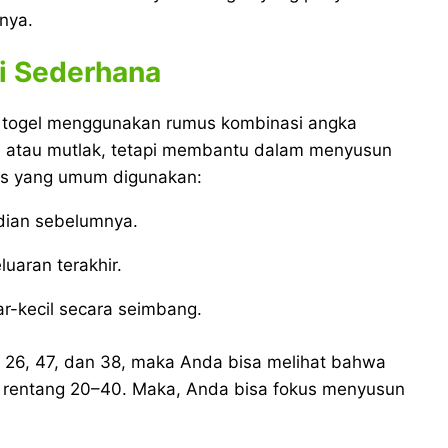
nya.
i Sederhana
in togel menggunakan rumus kombinasi angka
aku atau mutlak, tetapi membantu dalam menyusun
us yang umum digunakan:
dian sebelumnya.
luaran terakhir.
r-kecil secara seimbang.
lah 26, 47, dan 38, maka Anda bisa melihat bahwa
i rentang 20–40. Maka, Anda bisa fokus menyusun