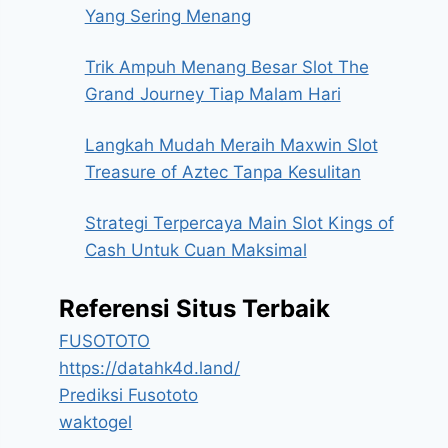
Yang Sering Menang
Trik Ampuh Menang Besar Slot The
Grand Journey Tiap Malam Hari
Langkah Mudah Meraih Maxwin Slot
Treasure of Aztec Tanpa Kesulitan
Strategi Terpercaya Main Slot Kings of
Cash Untuk Cuan Maksimal
Referensi Situs Terbaik
FUSOTOTO
https://datahk4d.land/
Prediksi Fusototo
waktogel