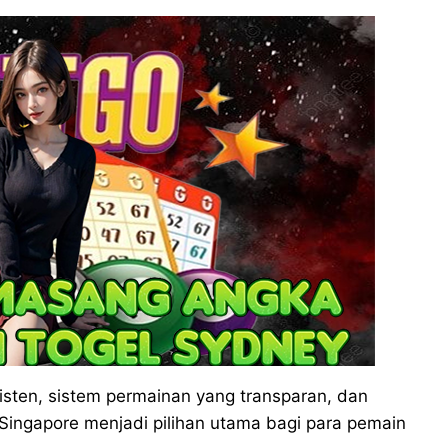
isten, sistem permainan yang transparan, dan
el Singapore menjadi pilihan utama bagi para pemain