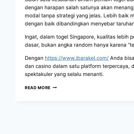
dengan harapan salah satunya akan menang
modal tanpa strategi yang jelas. Lebih baik 
dengan baik dibandingkan menyebar taruhan
Ingat, dalam togel Singapore, kualitas lebih
dasar, bukan angka random hanya karena “ter
Dengan
https://www.ibarakel.com/
Anda bisa 
dan casino dalam satu platform terpercaya, d
spektakuler yang selalu menanti.
TRIK
READ MORE
MEMASANG
ANGKA
JITU
BERMAIN
TOGEL
SINGAPORE