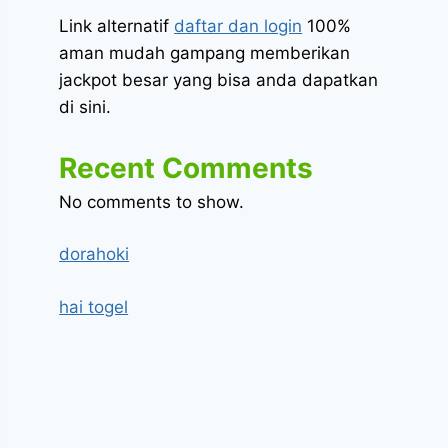
Link alternatif
daftar dan login
100%
aman mudah gampang memberikan
jackpot besar yang bisa anda dapatkan
di sini.
Recent Comments
No comments to show.
dorahoki
hai togel