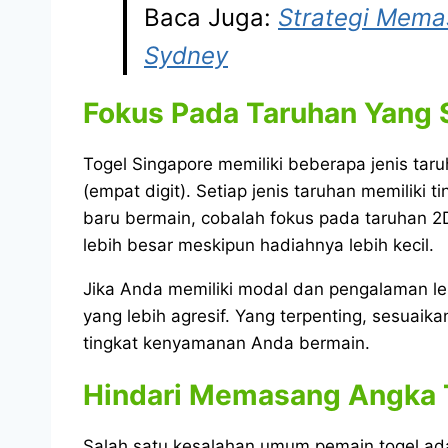
Baca Juga:
Strategi Mema
Sydney
Fokus Pada Taruhan Yang 
Togel Singapore memiliki beberapa jenis taruh
(empat digit). Setiap jenis taruhan memiliki 
baru bermain, cobalah fokus pada taruhan 
lebih besar meskipun hadiahnya lebih kecil.
Jika Anda memiliki modal dan pengalaman le
yang lebih agresif. Yang terpenting, sesuai
tingkat kenyamanan Anda bermain.
Hindari Memasang Angka T
Salah satu kesalahan umum pemain togel ad