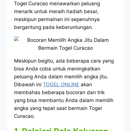
Togel Curacao menawarkan peluang
menarik untuk meraih hadiah besar,
meskipun permainan ini sepenuhnya
bergantung pada keberuntungan.
Meskipun begitu, ada beberapa cara yang
bisa Anda coba untuk meningkatkan
peluang Anda dalam memilih angka jitu.
Dibawah ini
TOGEL ONLINE
akan
membahas beberapa bocoran dan trik
yang bisa membantu Anda dalam memilih
angka yang tepat saat bermain Togel
Curacao.