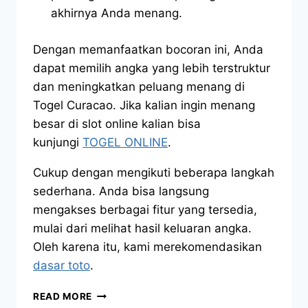
akhirnya Anda menang.
Dengan memanfaatkan bocoran ini, Anda
dapat memilih angka yang lebih terstruktur
dan meningkatkan peluang menang di
Togel Curacao. Jika kalian ingin menang
besar di slot online kalian bisa
kunjungi
TOGEL ONLINE
.
Cukup dengan mengikuti beberapa langkah
sederhana. Anda bisa langsung
mengakses berbagai fitur yang tersedia,
mulai dari melihat hasil keluaran angka.
Oleh karena itu, kami merekomendasikan
dasar toto
.
BOCORAN
READ MORE
MEMILIH