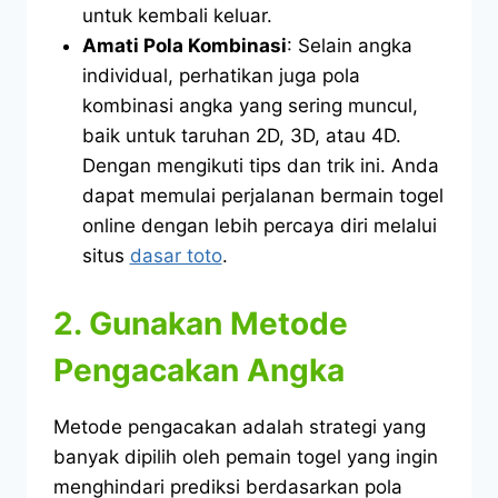
untuk kembali keluar.
Amati Pola Kombinasi
: Selain angka
individual, perhatikan juga pola
kombinasi angka yang sering muncul,
baik untuk taruhan 2D, 3D, atau 4D.
Dengan mengikuti tips dan trik ini. Anda
dapat memulai perjalanan bermain togel
online dengan lebih percaya diri melalui
situs
dasar toto
.
2.
Gunakan Metode
Pengacakan Angka
Metode pengacakan adalah strategi yang
banyak dipilih oleh pemain togel yang ingin
menghindari prediksi berdasarkan pola