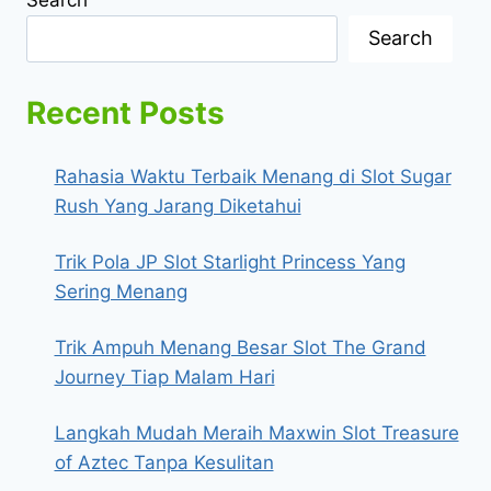
Search
Recent Posts
Rahasia Waktu Terbaik Menang di Slot Sugar
Rush Yang Jarang Diketahui
Trik Pola JP Slot Starlight Princess Yang
Sering Menang
Trik Ampuh Menang Besar Slot The Grand
Journey Tiap Malam Hari
Langkah Mudah Meraih Maxwin Slot Treasure
of Aztec Tanpa Kesulitan