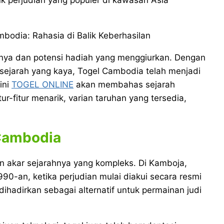
nnya dan potensi hadiah yang menggiurkan. Dengan
 sejarah yang kaya, Togel Cambodia telah menjadi
ini
TOGEL ONLINE
akan membahas sejarah
ur-fitur menarik, varian taruhan yang tersedia,
 Cambodia
an akar sejarahnya yang kompleks. Di Kamboja,
990-an, ketika perjudian mulai diakui secara resmi
dihadirkan sebagai alternatif untuk permainan judi