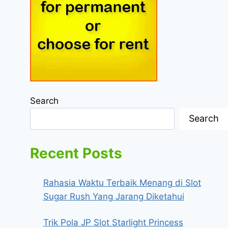
Search
Search
Recent Posts
Rahasia Waktu Terbaik Menang di Slot
Sugar Rush Yang Jarang Diketahui
Trik Pola JP Slot Starlight Princess