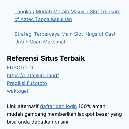
Langkah Mudah Meraih Maxwin Slot Treasure
of Aztec Tanpa Kesulitan
Strategi Terpercaya Main Slot Kings of Cash
Untuk Cuan Maksimal
Referensi Situs Terbaik
FUSOTOTO
https://datahk4d.land/
Prediksi Fusototo
waktogel
Link alternatif
daftar dan login
100% aman
mudah gampang memberikan jackpot besar yang
bisa anda dapatkan di sini.