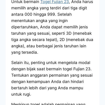
Untuk bermain
Togel Fujian 23
, Anda harus
memilih angka yang terdiri dari tiga digit
antara 000 hingga 999. Setelah
menentukan angka yang ingin
dipertaruhkan, Anda dapat memilih jenis
taruhan yang sesuai, seperti 3D (menebak
tiga angka secara tepat), 2D (menebak dua
angka), atau berbagai jenis taruhan lain
yang tersedia.
Selain itu, penting untuk mengelola modal
dengan bijak saat bermain togel Fujian 23.
Tentukan anggaran permainan yang sesuai
dengan kemampuan Anda dan hindari
bertaruh lebih dari yang Anda mampu
untuk rugi.
Meskipun togel adalah permainan yang