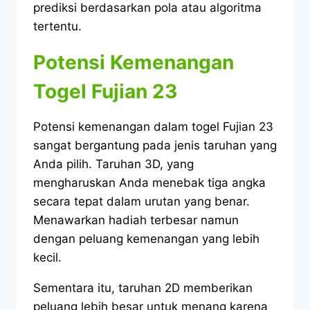
prediksi berdasarkan pola atau algoritma
tertentu.
Potensi Kemenangan
Togel Fujian 23
Potensi kemenangan dalam togel Fujian 23
sangat bergantung pada jenis taruhan yang
Anda pilih. Taruhan 3D, yang
mengharuskan Anda menebak tiga angka
secara tepat dalam urutan yang benar.
Menawarkan hadiah terbesar namun
dengan peluang kemenangan yang lebih
kecil.
Sementara itu, taruhan 2D memberikan
peluang lebih besar untuk menang karena