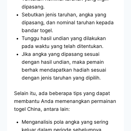
dipasang.
Sebutkan jenis taruhan, angka yang
dipasang, dan nominal taruhan kepada
bandar togel.
Tunggu hasil undian yang dilakukan
pada waktu yang telah ditentukan.
Jika angka yang dipasang sesuai
dengan hasil undian, maka pemain
berhak mendapatkan hadiah sesuai
dengan jenis taruhan yang dipilih.
Selain itu, ada beberapa tips yang dapat
membantu Anda memenangkan permainan
togel China, antara lain:
Menganalisis pola angka yang sering
keluar dalam periode sebelumnya.