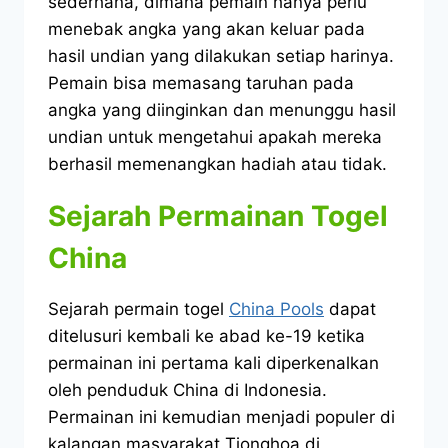
sederhana, dimana pemain hanya perlu
menebak angka yang akan keluar pada
hasil undian yang dilakukan setiap harinya.
Pemain bisa memasang taruhan pada
angka yang diinginkan dan menunggu hasil
undian untuk mengetahui apakah mereka
berhasil memenangkan hadiah atau tidak.
Sejarah Permainan Togel
China
Sejarah permain togel
China Pools
dapat
ditelusuri kembali ke abad ke-19 ketika
permainan ini pertama kali diperkenalkan
oleh penduduk China di Indonesia.
Permainan ini kemudian menjadi populer di
kalangan masyarakat Tionghoa di