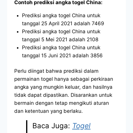
Contoh prediksi angka togel China:
Prediksi angka togel China untuk
tanggal 25 April 2021 adalah 7469
Prediksi angka togel China untuk
tanggal 5 Mei 2021 adalah 2108
Prediksi angka togel China untuk
tanggal 15 Juni 2021 adalah 3856
Perlu diingat bahwa prediksi dalam
permainan togel hanya sebagai perkiraan
angka yang mungkin keluar, dan hasilnya
tidak dapat dipastikan. Disarankan untuk
bermain dengan tetap mengikuti aturan
dan ketentuan yang berlaku.
Baca Juga:
Togel