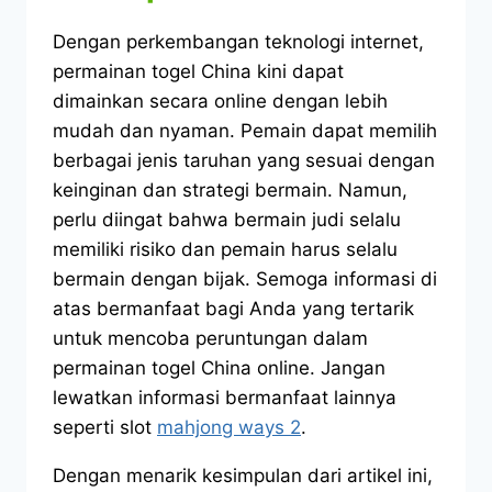
Dengan perkembangan teknologi internet,
permainan togel China kini dapat
dimainkan secara online dengan lebih
mudah dan nyaman. Pemain dapat memilih
berbagai jenis taruhan yang sesuai dengan
keinginan dan strategi bermain. Namun,
perlu diingat bahwa bermain judi selalu
memiliki risiko dan pemain harus selalu
bermain dengan bijak. Semoga informasi di
atas bermanfaat bagi Anda yang tertarik
untuk mencoba peruntungan dalam
permainan togel China online. Jangan
lewatkan informasi bermanfaat lainnya
seperti slot
mahjong ways 2
.
Dengan menarik kesimpulan dari artikel ini,