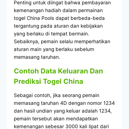
Penting untuk diingat bahwa pembayaran
kemenangan hadiah dalam permainan
togel China Pools dapat berbeda-beda
tergantung pada aturan dan kebijakan
yang berlaku di tempat bermain.
Sebaiknya, pemain selalu memperhatikan
aturan main yang berlaku sebelum
memasang taruhan.
Contoh Data Keluaran Dan
Prediksi Togel China
Sebagai contoh, jika seorang pemain
memasang taruhan 4D dengan nomor 1234
dan hasil undian yang keluar adalah 1234,
pemain tersebut akan mendapatkan
kemenangan sebesar 3000 kali lipat dari