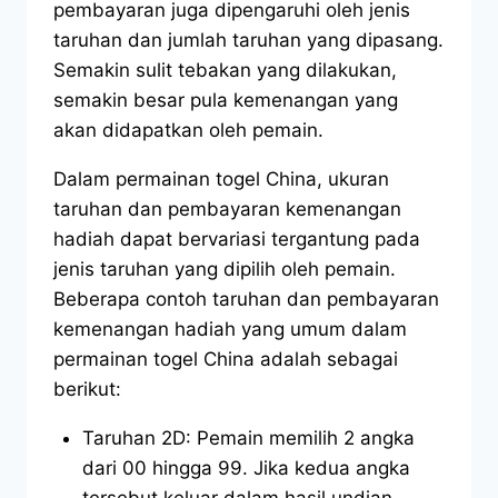
pembayaran juga dipengaruhi oleh jenis
taruhan dan jumlah taruhan yang dipasang.
Semakin sulit tebakan yang dilakukan,
semakin besar pula kemenangan yang
akan didapatkan oleh pemain.
Dalam permainan togel China, ukuran
taruhan dan pembayaran kemenangan
hadiah dapat bervariasi tergantung pada
jenis taruhan yang dipilih oleh pemain.
Beberapa contoh taruhan dan pembayaran
kemenangan hadiah yang umum dalam
permainan togel China adalah sebagai
berikut:
Taruhan 2D: Pemain memilih 2 angka
dari 00 hingga 99. Jika kedua angka
tersebut keluar dalam hasil undian,