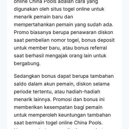
online China Pools adalah cara yang
digunakan oleh situs togel online untuk
menarik pemain baru dan
mempertahankan pemain yang sudah ada.
Promo biasanya berupa penawaran diskon
saat pembelian nomor togel, bonus deposit
untuk member baru, atau bonus referral
saat berhasil mengajak orang lain untuk
bergabung.
Sedangkan bonus dapat berupa tambahan
saldo dalam akun pemain, diskon selama
periode tertentu, atau hadiah-hadiah
menarik lainnya. Promosi dan bonus ini
memberikan kesempatan bagi pemain
untuk memperoleh keuntungan tambahan
saat bermain togel online China Pools.