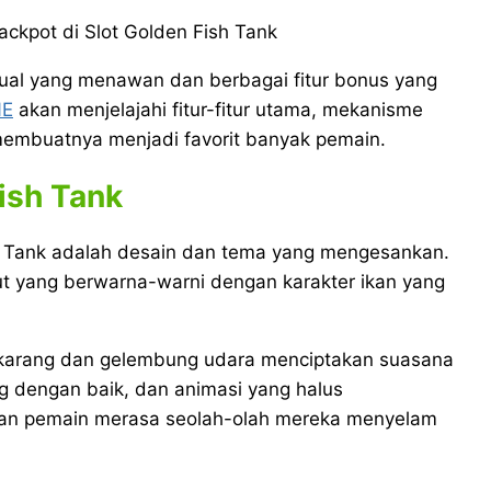
visual yang menawan dan berbagai fitur bonus yang
NE
akan menjelajahi fitur-fitur utama, mekanisme
g membuatnya menjadi favorit banyak pemain.
ish Tank
sh Tank adalah desain dan tema yang mengesankan.
t yang berwarna-warni dengan karakter ikan yang
u karang dan gelembung udara menciptakan suasana
ng dengan baik, dan animasi yang halus
an pemain merasa seolah-olah mereka menyelam