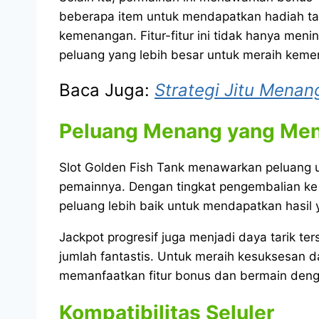
beberapa item untuk mendapatkan hadiah ta
kemenangan. Fitur-fitur ini tidak hanya men
peluang yang lebih besar untuk meraih kem
Baca Juga:
Strategi Jitu Menan
Peluang Menang yang Men
Slot Golden Fish Tank menawarkan peluang 
pemainnya. Dengan tingkat pengembalian ke 
peluang lebih baik untuk mendapatkan hasi
Jackpot progresif juga menjadi daya tarik te
jumlah fantastis. Untuk meraih kesuksesan d
memanfaatkan fitur bonus dan bermain denga
Kompatibilitas Seluler