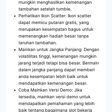
mungkin menghasilkan kemenangan
tambahan setelah tumble.
Perhatikan Ikon Scatter: Ikon scatter
dapat memicu putaran gratis, yang
merupakan kesempatan bagus untuk
memenangkan hadiah besar tanpa
taruhan tambahan.
Mainkan untuk Jangka Panjang: Dengan
volatilitas tinggi, kemenangan mungkin
jarang terjadi tetapi bisa besar. Bermain
dalam jangka panjang dapat memberi
anda kesempatan lebih baik untuk
mendapatkan kemenangan besar.
Coba Mainkan Versi Demo: Jika
tersedia, mainkan versi demo untuk
mendapatkan pemahaman yang lebih
baik tentang bagaimana slot bekerja