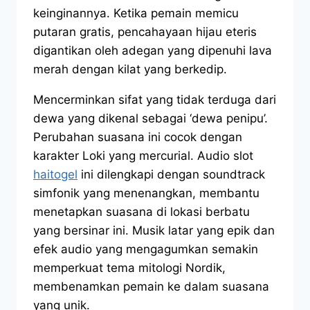
keinginannya. Ketika pemain memicu
putaran gratis, pencahayaan hijau eteris
digantikan oleh adegan yang dipenuhi lava
merah dengan kilat yang berkedip.
Mencerminkan sifat yang tidak terduga dari
dewa yang dikenal sebagai ‘dewa penipu’.
Perubahan suasana ini cocok dengan
karakter Loki yang mercurial. Audio slot
haitogel
ini dilengkapi dengan soundtrack
simfonik yang menenangkan, membantu
menetapkan suasana di lokasi berbatu
yang bersinar ini. Musik latar yang epik dan
efek audio yang mengagumkan semakin
memperkuat tema mitologi Nordik,
membenamkan pemain ke dalam suasana
yang unik.