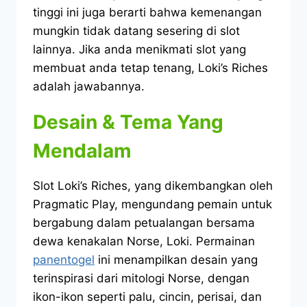
tinggi ini juga berarti bahwa kemenangan
mungkin tidak datang sesering di slot
lainnya. Jika anda menikmati slot yang
membuat anda tetap tenang, Loki’s Riches
adalah jawabannya.
Desain & Tema Yang
Mendalam
Slot Loki’s Riches, yang dikembangkan oleh
Pragmatic Play, mengundang pemain untuk
bergabung dalam petualangan bersama
dewa kenakalan Norse, Loki. Permainan
panentogel
ini menampilkan desain yang
terinspirasi dari mitologi Norse, dengan
ikon-ikon seperti palu, cincin, perisai, dan