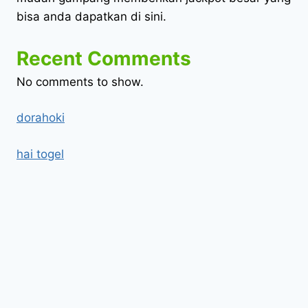
bisa anda dapatkan di sini.
Recent Comments
No comments to show.
dorahoki
hai togel