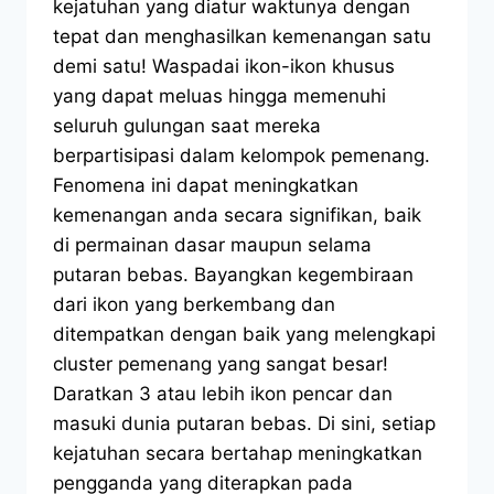
kejatuhan yang diatur waktunya dengan
tepat dan menghasilkan kemenangan satu
demi satu! Waspadai ikon-ikon khusus
yang dapat meluas hingga memenuhi
seluruh gulungan saat mereka
berpartisipasi dalam kelompok pemenang.
Fenomena ini dapat meningkatkan
kemenangan anda secara signifikan, baik
di permainan dasar maupun selama
putaran bebas. Bayangkan kegembiraan
dari ikon yang berkembang dan
ditempatkan dengan baik yang melengkapi
cluster pemenang yang sangat besar!
Daratkan 3 atau lebih ikon pencar dan
masuki dunia putaran bebas. Di sini, setiap
kejatuhan secara bertahap meningkatkan
pengganda yang diterapkan pada