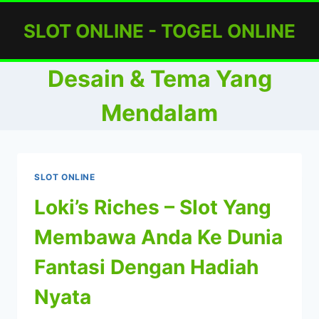
Skip
SLOT ONLINE - TOGEL ONLINE
to
content
Desain & Tema Yang
Mendalam
SLOT ONLINE
Loki’s Riches – Slot Yang
Membawa Anda Ke Dunia
Fantasi Dengan Hadiah
Nyata