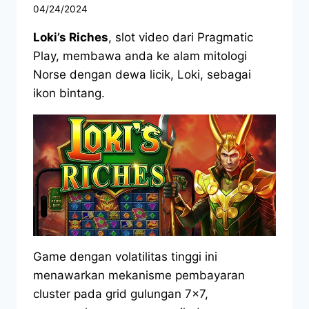
04/24/2024
Loki’s Riches
, slot video dari Pragmatic
Play, membawa anda ke alam mitologi
Norse dengan dewa licik, Loki, sebagai
ikon bintang.
Game dengan volatilitas tinggi ini
menawarkan mekanisme pembayaran
cluster pada grid gulungan 7×7,