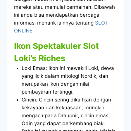
mereka atau memulai permainan. Dibawah
ini anda bisa mendapatkan berbagai
informasi menarik lainnya tentang
SLOT
ONLINE
Ikon Spektakuler Slot
Loki’s Riches
Loki Emas: Ikon ini mewakili Loki, dewa
yang licik dalam mitologi Nordik, dan
merupakan ikon dengan nilai
pembayaran tertinggi.
Cincin: Cincin sering dikaitkan dengan
kekayaan dan kekuasaan, mungkin
mengacu pada Draupnir, cincin emas
Odin yang dapat berkembang biak.