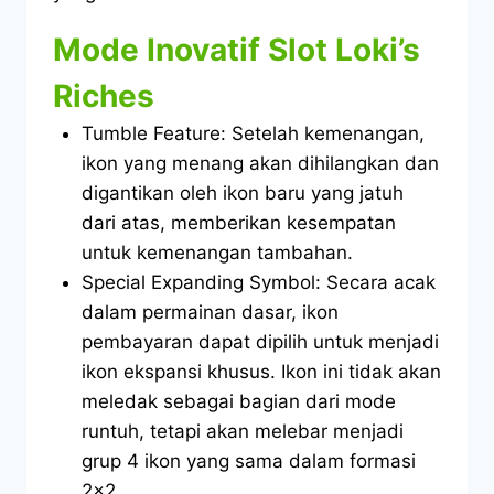
Mode Inovatif Slot Loki’s
Riches
Tumble Feature: Setelah kemenangan,
ikon yang menang akan dihilangkan dan
digantikan oleh ikon baru yang jatuh
dari atas, memberikan kesempatan
untuk kemenangan tambahan.
Special Expanding Symbol: Secara acak
dalam permainan dasar, ikon
pembayaran dapat dipilih untuk menjadi
ikon ekspansi khusus. Ikon ini tidak akan
meledak sebagai bagian dari mode
runtuh, tetapi akan melebar menjadi
grup 4 ikon yang sama dalam formasi
2×2.