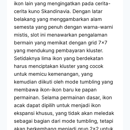
ikon lain yang mengingatkan pada cerita-
cerita kuno Skandinavia. Dengan latar
belakang yang menggambarkan alam
semesta yang penuh dengan warna-warni
mistis, slot ini menawarkan pengalaman
bermain yang memikat dengan grid 7×7
yang mendukung pembayaran kluster.
Setidaknya lima ikon yang berdekatan
harus menciptakan kluster yang cocok
untuk memicu kemenangan, yang
kemudian diikuti oleh mode tumbling yang
membawa ikon-ikon baru ke papan
permainan. Selama permainan dasar, ikon
acak dapat dipilih untuk menjadi ikon
ekspansi khusus, yang tidak akan meledak
sebagai bagian dari mode tumbling, tetapi
akan berkembang menjadi grup 2×2 untuk