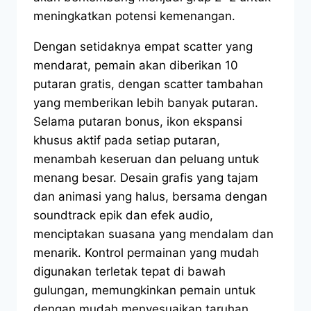
meningkatkan potensi kemenangan.
Dengan setidaknya empat scatter yang
mendarat, pemain akan diberikan 10
putaran gratis, dengan scatter tambahan
yang memberikan lebih banyak putaran.
Selama putaran bonus, ikon ekspansi
khusus aktif pada setiap putaran,
menambah keseruan dan peluang untuk
menang besar. Desain grafis yang tajam
dan animasi yang halus, bersama dengan
soundtrack epik dan efek audio,
menciptakan suasana yang mendalam dan
menarik. Kontrol permainan yang mudah
digunakan terletak tepat di bawah
gulungan, memungkinkan pemain untuk
dengan mudah menyesuaikan taruhan