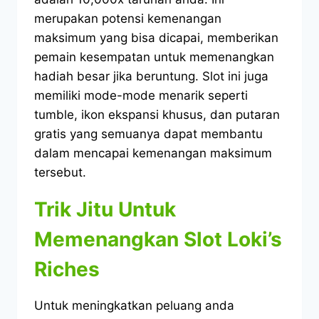
merupakan potensi kemenangan
maksimum yang bisa dicapai, memberikan
pemain kesempatan untuk memenangkan
hadiah besar jika beruntung. Slot ini juga
memiliki mode-mode menarik seperti
tumble, ikon ekspansi khusus, dan putaran
gratis yang semuanya dapat membantu
dalam mencapai kemenangan maksimum
tersebut.
Trik Jitu Untuk
Memenangkan Slot Loki’s
Riches
Untuk meningkatkan peluang anda