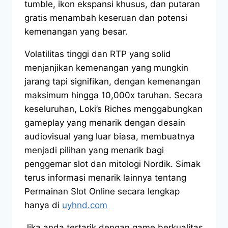
tumble, ikon ekspansi khusus, dan putaran
gratis menambah keseruan dan potensi
kemenangan yang besar.
Volatilitas tinggi dan RTP yang solid
menjanjikan kemenangan yang mungkin
jarang tapi signifikan, dengan kemenangan
maksimum hingga 10,000x taruhan. Secara
keseluruhan, Loki’s Riches menggabungkan
gameplay yang menarik dengan desain
audiovisual yang luar biasa, membuatnya
menjadi pilihan yang menarik bagi
penggemar slot dan mitologi Nordik. Simak
terus informasi menarik lainnya tentang
Permainan Slot Online secara lengkap
hanya di
uyhnd.com
Jika anda tertarik dengan game berkualitas