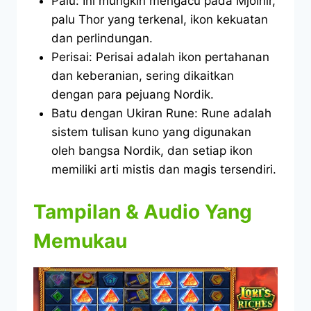
Palu: Ini mungkin mengacu pada Mjolnir,
palu Thor yang terkenal, ikon kekuatan
dan perlindungan.
Perisai: Perisai adalah ikon pertahanan
dan keberanian, sering dikaitkan
dengan para pejuang Nordik.
Batu dengan Ukiran Rune: Rune adalah
sistem tulisan kuno yang digunakan
oleh bangsa Nordik, dan setiap ikon
memiliki arti mistis dan magis tersendiri.
Tampilan & Audio Yang
Memukau