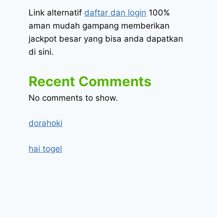
Link alternatif
daftar dan login
100%
aman mudah gampang memberikan
jackpot besar yang bisa anda dapatkan
di sini.
Recent Comments
No comments to show.
dorahoki
hai togel