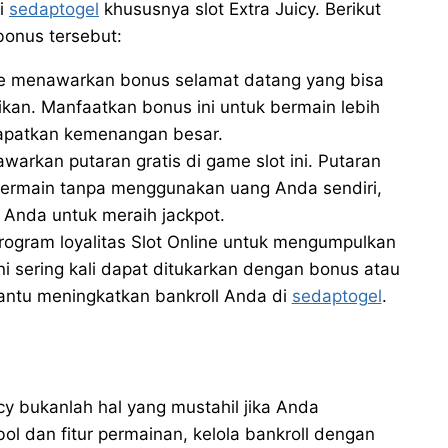
i
sedaptogel
khususnya
slot Extra Juicy. Berikut
onus tersebut:
ne menawarkan bonus selamat datang yang bisa
ikan. Manfaatkan bonus ini untuk bermain lebih
apatkan kemenangan besar.
awarkan putaran gratis di game slot ini. Putaran
ermain tanpa menggunakan uang Anda sendiri,
Anda untuk meraih jackpot.
rogram loyalitas Slot Online untuk mengumpulkan
ini sering kali dapat ditukarkan dengan bonus atau
antu meningkatkan bankroll Anda di
sedaptogel
.
cy bukanlah hal yang mustahil jika Anda
ol dan fitur permainan, kelola bankroll dengan