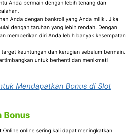
antu Anda bermain dengan lebih tenang dan
alahan.
uhan Anda dengan bankroll yang Anda miliki. Jika
mulai dengan taruhan yang lebih rendah. Dengan
 dan memberikan diri Anda lebih banyak kesempatan
 target keuntungan dan kerugian sebelum bermain.
ertimbangkan untuk berhenti dan menikmati
Untuk Mendapatkan Bonus di Slot
n Bonus
 Online online sering kali dapat meningkatkan