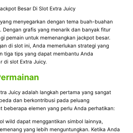
lot yang menyegarkan dengan tema buah-buahan
Dengan grafis yang menarik dan banyak fitur
gi pemain untuk memenangkan jackpot besar.
 di slot ini, Anda memerlukan strategi yang
 tiga tips yang dapat membantu Anda
di slot Extra Juicy.
 Permainan
tra Juicy adalah langkah pertama yang sangat
erbeda dan berkontribusi pada peluang
 beberapa elemen yang perlu Anda perhatikan:
ol wild dapat menggantikan simbol lainnya,
menang yang lebih menguntungkan. Ketika Anda