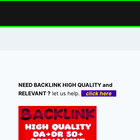
NEED BACKLINK HIGH QUALITY and
RELEVANT ?
let us help.
click here