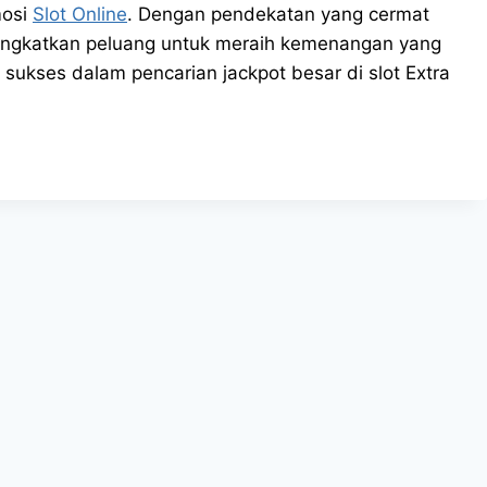
mosi
Slot Online
. Dengan pendekatan yang cermat
ingkatkan peluang untuk meraih kemenangan yang
kses dalam pencarian jackpot besar di slot Extra
OT ONLINE - TOGEL ONLINE - WordPress Theme by
K