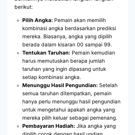
berikut:
Pilih Angka:
Pemain akan memilih
kombinasi angka berdasarkan prediksi
mereka. Biasanya, angka yang dipilih
berada dalam kisaran 00 sampai 99.
Tentukan Taruhan:
Pemain kemudian
harus memutuskan berapa jumlah
taruhan yang ingin dipasang untuk
setiap kombinasi angka.
Menunggu Hasil Pengundian:
Setelah
semua taruhan ditempatkan, pemain
hanya perlu menunggu hasil pengundian
untuk mengetahui apakah angka yang
mereka pilih keluar sebagai pemenang.
Pembayaran Hadiah:
Jika angka yang
dipilih cocok dengan hasil undian,