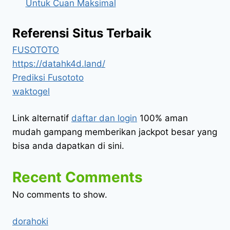
Untuk Cuan Maksimal
Referensi Situs Terbaik
FUSOTOTO
https://datahk4d.land/
Prediksi Fusototo
waktogel
Link alternatif
daftar dan login
100% aman
mudah gampang memberikan jackpot besar yang
bisa anda dapatkan di sini.
Recent Comments
No comments to show.
dorahoki