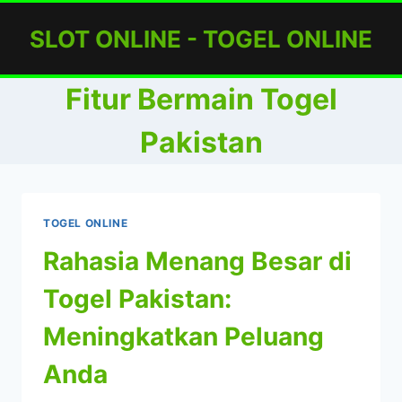
Skip
SLOT ONLINE - TOGEL ONLINE
to
content
Fitur Bermain Togel
Pakistan
TOGEL ONLINE
Rahasia Menang Besar di
Togel Pakistan:
Meningkatkan Peluang
Anda