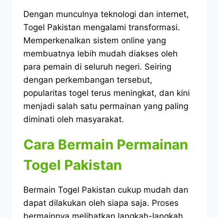
Dengan munculnya teknologi dan internet,
Togel Pakistan mengalami transformasi.
Memperkenalkan sistem online yang
membuatnya lebih mudah diakses oleh
para pemain di seluruh negeri. Seiring
dengan perkembangan tersebut,
popularitas togel terus meningkat, dan kini
menjadi salah satu permainan yang paling
diminati oleh masyarakat.
Cara Bermain Permainan
Togel Pakistan
Bermain Togel Pakistan cukup mudah dan
dapat dilakukan oleh siapa saja. Proses
bermainnya melibatkan langkah-langkah