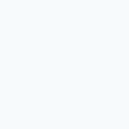
adence WP