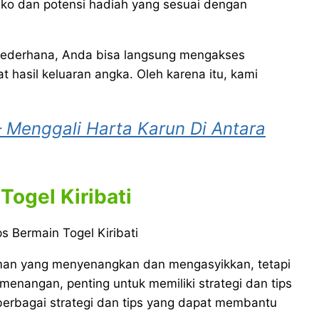
siko dan potensi hadiah yang sesuai dengan
sederhana, Anda bisa langsung mengakses
at hasil keluaran angka. Oleh karena itu, kami
 – Menggali Harta Karun Di Antara
Togel Kiribati
man yang menyenangkan dan mengasyikkan, tetapi
enangan, penting untuk memiliki strategi dan tips
 berbagai strategi dan tips yang dapat membantu