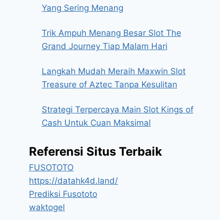
Yang Sering Menang
Trik Ampuh Menang Besar Slot The
Grand Journey Tiap Malam Hari
Langkah Mudah Meraih Maxwin Slot
Treasure of Aztec Tanpa Kesulitan
Strategi Terpercaya Main Slot Kings of
Cash Untuk Cuan Maksimal
Referensi Situs Terbaik
FUSOTOTO
https://datahk4d.land/
Prediksi Fusototo
waktogel