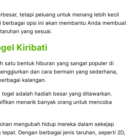
esar, tetapi peluang untuk menang lebih kecil
 berbagai opsi ini akan membantu Anda membuat
 taruhan yang sesuai.
el Kiribati
lah satu bentuk hiburan yang sangat populer di
enggiurkan dan cara bermain yang sederhana,
berbagai kalangan.
n togel adalah hadiah besar yang ditawarkan.
nifikan menarik banyak orang untuk mencoba
kinan mengubah hidup mereka dalam sekejap
epat. Dengan berbagai jenis taruhan, seperti 2D,