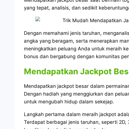
yang tepat, analisis, dan sedikit keberuntung
Dengan memahami jenis taruhan, menganalis
angka yang beragam, serta menerapkan man
meningkatkan peluang Anda untuk meraih k
bonus dan bergabung dengan komunitas pe
Mendapatkan Jackpot Besar
Mendapatkan jackpot besar dalam permain
Dengan hadiah yang menggiurkan dan peluan
untuk mengubah hidup dalam sekejap.
Langkah pertama dalam meraih jackpot adalah
Terdapat berbagai jenis taruhan, seperti 2D