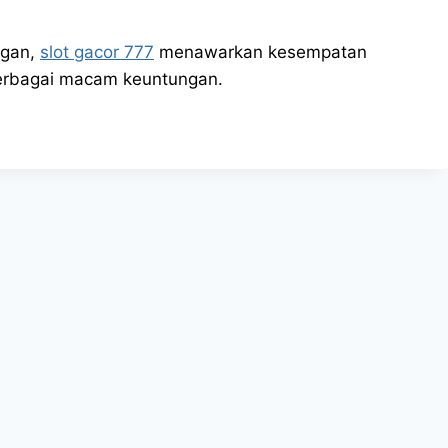
ngan,
slot gacor 777
menawarkan kesempatan
erbagai macam keuntungan.
OT ONLINE - TOGEL ONLINE - WordPress Theme by
K