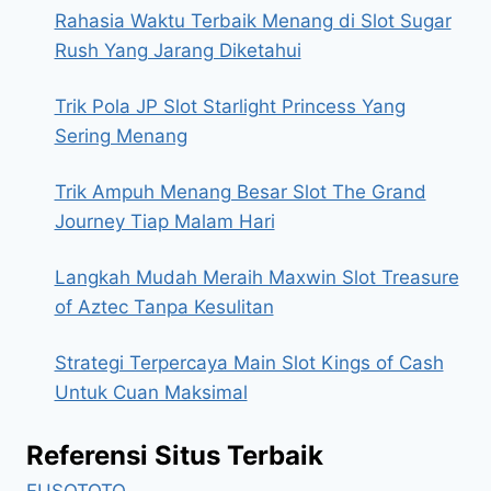
Rahasia Waktu Terbaik Menang di Slot Sugar
Rush Yang Jarang Diketahui
Trik Pola JP Slot Starlight Princess Yang
Sering Menang
Trik Ampuh Menang Besar Slot The Grand
Journey Tiap Malam Hari
Langkah Mudah Meraih Maxwin Slot Treasure
of Aztec Tanpa Kesulitan
Strategi Terpercaya Main Slot Kings of Cash
Untuk Cuan Maksimal
Referensi Situs Terbaik