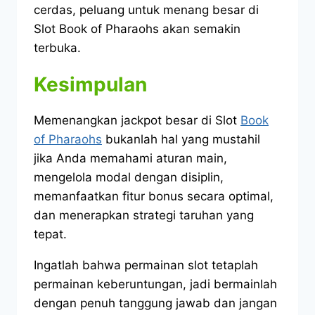
cerdas, peluang untuk menang besar di
Slot Book of Pharaohs akan semakin
terbuka.
Kesimpulan
Memenangkan jackpot besar di Slot
Book
of Pharaohs
bukanlah hal yang mustahil
jika Anda memahami aturan main,
mengelola modal dengan disiplin,
memanfaatkan fitur bonus secara optimal,
dan menerapkan strategi taruhan yang
tepat.
Ingatlah bahwa permainan slot tetaplah
permainan keberuntungan, jadi bermainlah
dengan penuh tanggung jawab dan jangan