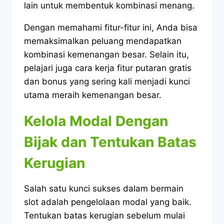
lain untuk membentuk kombinasi menang.
Dengan memahami fitur-fitur ini, Anda bisa
memaksimalkan peluang mendapatkan
kombinasi kemenangan besar. Selain itu,
pelajari juga cara kerja fitur putaran gratis
dan bonus yang sering kali menjadi kunci
utama meraih kemenangan besar.
Kelola Modal Dengan
Bijak dan Tentukan Batas
Kerugian
Salah satu kunci sukses dalam bermain
slot adalah pengelolaan modal yang baik.
Tentukan batas kerugian sebelum mulai