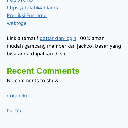
FUSOTOTO
https://datahk4d.land/
Prediksi Fusototo
waktogel
Link alternatif
daftar dan login
100% aman
mudah gampang memberikan jackpot besar yang
bisa anda dapatkan di sini.
Recent Comments
No comments to show.
dorahoki
hai togel