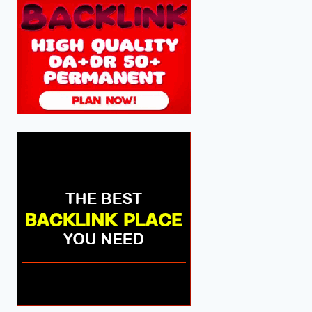
PHARAOHS