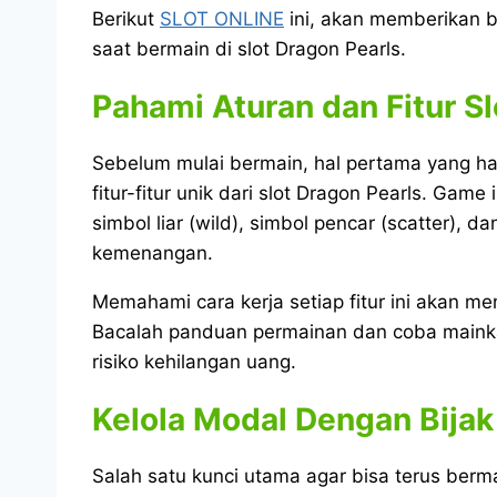
Berikut
SLOT ONLINE
ini, akan memberikan 
saat bermain di slot Dragon Pearls.
Pahami Aturan dan Fitur Sl
Sebelum mulai bermain, hal pertama yang ha
fitur-fitur unik dari slot Dragon Pearls. Gam
simbol liar (wild), simbol pencar (scatter), 
kemenangan.
Memahami cara kerja setiap fitur ini akan 
Bacalah panduan permainan dan coba mainkan
risiko kehilangan uang.
Kelola Modal Dengan Bijak
Salah satu kunci utama agar bisa terus ber