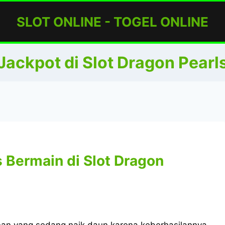
SLOT ONLINE - TOGEL ONLINE
Jackpot di Slot Dragon Pearl
Bermain di Slot Dragon
inan yang sedang naik daun karena keberhasilannya