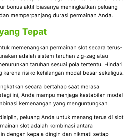
 fitur bonus aktif biasanya meningkatkan peluang
dan memperpanjang durasi permainan Anda.
 yang Tepat
 untuk memenangkan permainan slot secara terus-
nakan adalah sistem taruhan zig-zag atau
nurunkan taruhan sesuai pola tertentu. Hindari
 karena risiko kehilangan modal besar sekaligus.
tingkatkan secara bertahap saat merasa
ategi ini, Anda mampu menjaga kestabilan modal
mbinasi kemenangan yang menguntungkan.
isiplin, peluang Anda untuk menang terus di slot
rmainan slot adalah kombinasi antara
in dengan kepala dingin dan nikmati setiap