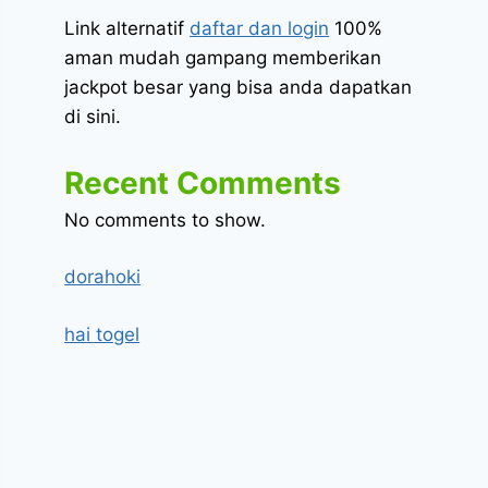
Link alternatif
daftar dan login
100%
aman mudah gampang memberikan
jackpot besar yang bisa anda dapatkan
di sini.
Recent Comments
No comments to show.
dorahoki
hai togel