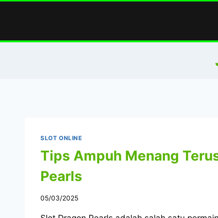
Skip
to
content
SLOT ONLINE
Tips Ampuh Menang Terus 
Pearls
05/03/2025
Slot Dragon Pearls adalah salah satu perma