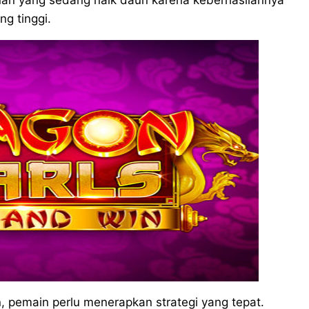
g tinggi.
 pemain perlu menerapkan strategi yang tepat.