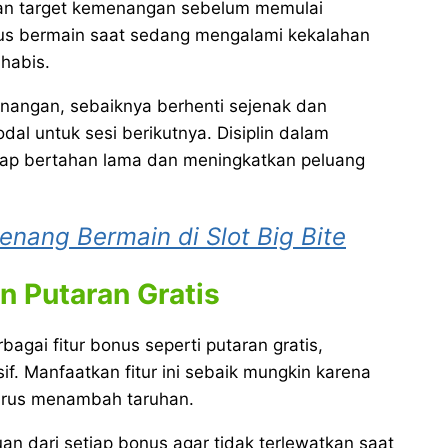
dan target kemenangan sebelum memulai
rus bermain saat sedang mengalami kekalahan
habis.
enangan, sebaiknya berhenti sejenak dan
l untuk sesi berikutnya. Disiplin dalam
ap bertahan lama dan meningkatkan peluang
nang Bermain di Slot Big Bite
n Putaran Gratis
gai fitur bonus seperti putaran gratis,
. Manfaatkan fitur ini sebaik mungkin karena
arus menambah taruhan.
n dari setiap bonus agar tidak terlewatkan saat