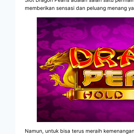
memberikan sensasi dan peluang menang yan
Namun, untuk bisa terus meraih kemenangan,