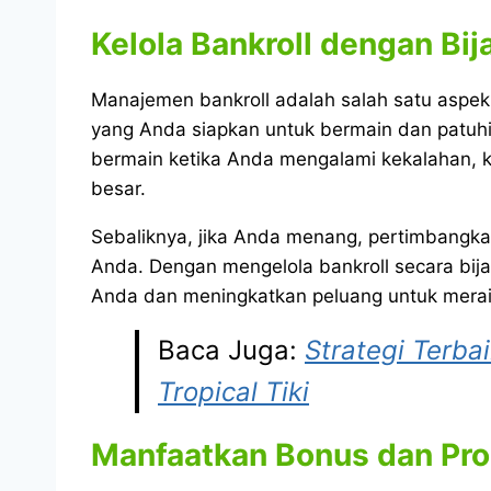
Kelola Bankroll dengan Bij
Manajemen bankroll adalah salah satu aspek
yang Anda siapkan untuk bermain dan patuhi
bermain ketika Anda mengalami kekalahan, k
besar.
Sebaliknya, jika Anda menang, pertimbangk
Anda. Dengan mengelola bankroll secara bi
Anda dan meningkatkan peluang untuk mera
Baca Juga:
Strategi Terba
Tropical Tiki
Manfaatkan Bonus dan Pr