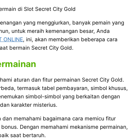
enangan yang menggiurkan, banyak pemain yang
mun, untuk meraih kemenangan besar, Anda
T ONLINE
, ini, akan memberikan beberapa cara
at bermain Secret City Gold.
ermainan
ami aturan dan fitur permainan Secret City Gold.
berbeda, termasuk tabel pembayaran, simbol khusus,
 menemukan simbol-simbol yang berkaitan dengan
 dan karakter misterius.
 dan memahami bagaimana cara memicu fitur
nan bonus. Dengan memahami mekanisme permainan,
aik saat bertaruh.