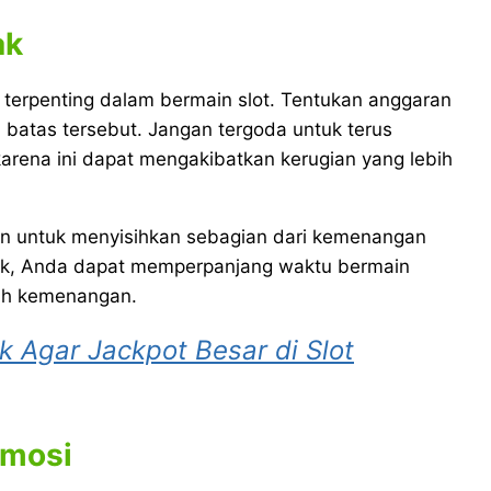
ak
 terpenting dalam bermain slot. Tentukan anggaran
 batas tersebut. Jangan tergoda untuk terus
arena ini dapat mengakibatkan kerugian yang lebih
an untuk menyisihkan sebagian dari kemenangan
jak, Anda dapat memperpanjang waktu bermain
ih kemenangan.
ik Agar Jackpot Besar di Slot
omosi