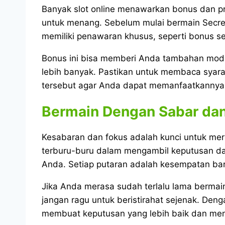
Banyak slot online menawarkan bonus dan p
untuk menang. Sebelum mulai bermain Secret 
memiliki penawaran khusus, seperti bonus set
Bonus ini bisa memberi Anda tambahan moda
lebih banyak. Pastikan untuk membaca syara
tersebut agar Anda dapat memanfaatkannya
Bermain Dengan Sabar da
Kesabaran dan fokus adalah kunci untuk mer
terburu-buru dalam mengambil keputusan d
Anda. Setiap putaran adalah kesempatan baru
Jika Anda merasa sudah terlalu lama bermain
jangan ragu untuk beristirahat sejenak. Den
membuat keputusan yang lebih baik dan men