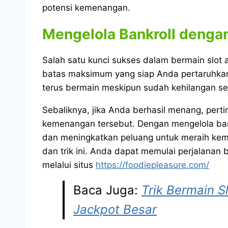
potensi kemenangan.
Mengelola Bankroll dengan
Salah satu kunci sukses dalam bermain slot 
batas maksimum yang siap Anda pertaruhkan
terus bermain meskipun sudah kehilangan se
Sebaliknya, jika Anda berhasil menang, per
kemenangan tersebut. Dengan mengelola ban
dan meningkatkan peluang untuk meraih keme
dan trik ini. Anda dapat memulai perjalanan 
melalui situs
https://foodiepleasure.com/
Baca Juga:
Trik Bermain S
Jackpot Besar