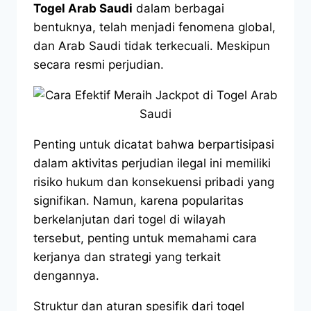
Togel Arab Saudi
dalam berbagai
bentuknya, telah menjadi fenomena global,
dan Arab Saudi tidak terkecuali. Meskipun
secara resmi perjudian.
Penting untuk dicatat bahwa berpartisipasi
dalam aktivitas perjudian ilegal ini memiliki
risiko hukum dan konsekuensi pribadi yang
signifikan. Namun, karena popularitas
berkelanjutan dari togel di wilayah
tersebut, penting untuk memahami cara
kerjanya dan strategi yang terkait
dengannya.
Struktur dan aturan spesifik dari togel