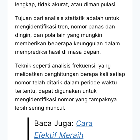
lengkap, tidak akurat, atau dimanipulasi.
Tujuan dari analisis statistik adalah untuk
mengidentifikasi tren, nomor panas dan
dingin, dan pola lain yang mungkin
memberikan beberapa keunggulan dalam
memprediksi hasil di masa depan.
Teknik seperti analisis frekuensi, yang
melibatkan penghitungan berapa kali setiap
nomor telah ditarik dalam periode waktu
tertentu, dapat digunakan untuk
mengidentifikasi nomor yang tampaknya
lebih sering muncul.
Baca Juga:
Cara
Efektif Meraih