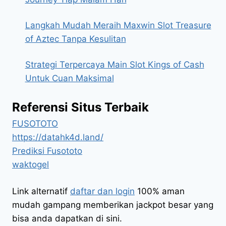
Langkah Mudah Meraih Maxwin Slot Treasure
of Aztec Tanpa Kesulitan
Strategi Terpercaya Main Slot Kings of Cash
Untuk Cuan Maksimal
Referensi Situs Terbaik
FUSOTOTO
https://datahk4d.land/
Prediksi Fusototo
waktogel
Link alternatif
daftar dan login
100% aman
mudah gampang memberikan jackpot besar yang
bisa anda dapatkan di sini.