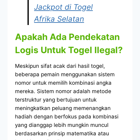
Jackpot di Togel
Afrika Selatan
Apakah Ada Pendekatan
Logis Untuk Togel Ilegal?
Meskipun sifat acak dari hasil togel,
beberapa pemain menggunakan sistem
nomor untuk memilih kombinasi angka
mereka. Sistem nomor adalah metode
terstruktur yang bertujuan untuk
meningkatkan peluang memenangkan
hadiah dengan berfokus pada kombinasi
yang dianggap lebih mungkin muncul
berdasarkan prinsip matematika atau