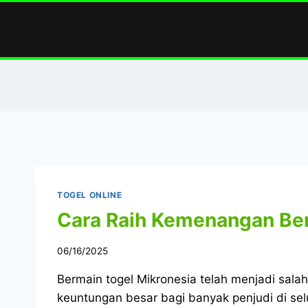
Skip
to
content
TOGEL ONLINE
Cara Raih Kemenangan Ber
06/16/2025
Bermain togel Mikronesia telah menjadi sal
keuntungan besar bagi banyak penjudi di sel