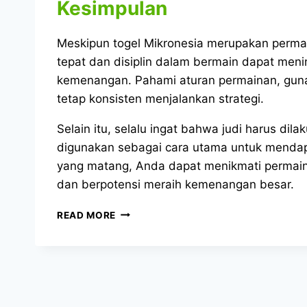
Kesimpulan
Meskipun togel Mikronesia merupakan perma
tepat dan disiplin dalam bermain dapat me
kemenangan. Pahami aturan permainan, gunaka
tetap konsisten menjalankan strategi.
Selain itu, selalu ingat bahwa judi harus di
digunakan sebagai cara utama untuk mendap
yang matang, Anda dapat menikmati permain
dan berpotensi meraih kemenangan besar.
CARA
READ MORE
RAIH
KEMENANGAN
BERMAIN
TOGEL
MIKRONESIA