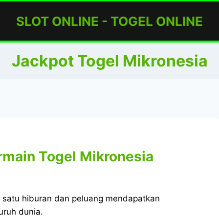
SLOT ONLINE - TOGEL ONLINE
Jackpot Togel Mikronesia
main Togel Mikronesia
ah satu hiburan dan peluang mendapatkan
uruh dunia.