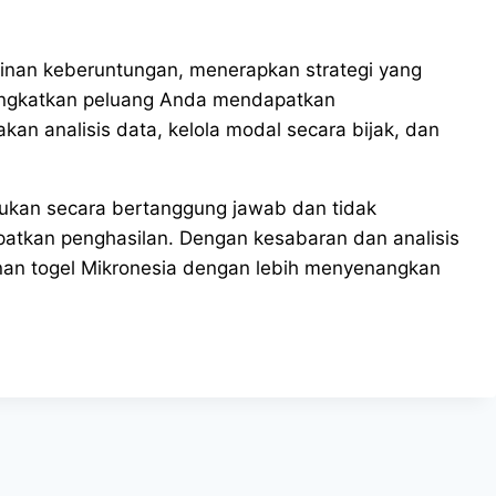
inan keberuntungan, menerapkan strategi yang
ningkatkan peluang Anda mendapatkan
n analisis data, kelola modal secara bijak, dan
lakukan secara bertanggung jawab dan tidak
atkan penghasilan. Dengan kesabaran dan analisis
an togel Mikronesia dengan lebih menyenangkan