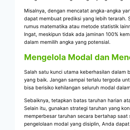
Misalnya, dengan mencatat angka-angka yang
dapat membuat prediksi yang lebih terarah.
rumus matematika atau metode statistik lai
Ingat, meskipun tidak ada jaminan 100% ke
dalam memilih angka yang potensial.
Mengelola Modal dan Men
Salah satu kunci utama keberhasilan dalam 
yang baik. Jangan sampai terlalu tergoda un
bisa berisiko kehilangan seluruh modal dala
Sebaiknya, tetapkan batas taruhan harian a
Selain itu, gunakan strategi taruhan yang ko
memperbesar taruhan secara bertahap saa
pengelolaan modal yang disiplin, Anda dapa