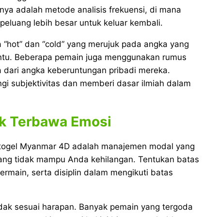
a adalah metode analisis frekuensi, di mana
peluang lebih besar untuk keluar kembali.
 “hot” dan “cold” yang merujuk pada angka yang
tentu. Beberapa pemain juga menggunakan rumus
 dari angka keberuntungan pribadi mereka.
 subjektivitas dan memberi dasar ilmiah dalam
ak Terbawa Emosi
ka togel Myanmar 4D adalah manajemen modal yang
ang tidak mampu Anda kehilangan. Tentukan batas
main, serta disiplin dalam mengikuti batas
tidak sesuai harapan. Banyak pemain yang tergoda