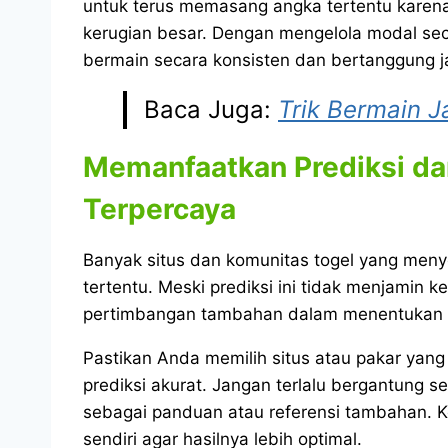
untuk terus memasang angka tertentu karena
kerugian besar. Dengan mengelola modal sec
bermain secara konsisten dan bertanggung j
Baca Juga:
Trik Bermain J
Memanfaatkan Prediksi dar
Terpercaya
Banyak situs dan komunitas togel yang meny
tertentu. Meski prediksi ini tidak menjamin
pertimbangan tambahan dalam menentukan 
Pastikan Anda memilih situs atau pakar yan
prediksi akurat. Jangan terlalu bergantung s
sebagai panduan atau referensi tambahan. Ko
sendiri agar hasilnya lebih optimal.