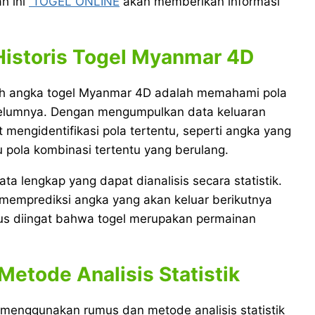
h ini
TOGEL ONLINE
akan memberikan informasi
istoris Togel Myanmar 4D
ih angka togel Myanmar 4D adalah memahami pola
ebelumnya. Dengan mengumpulkan data keluaran
mengidentifikasi pola tertentu, seperti angka yang
u pola kombinasi tertentu yang berulang.
a lengkap yang dapat dianalisis secara statistik.
 memprediksi angka yang akan keluar berikutnya
us diingat bahwa togel merupakan permainan
tode Analisis Statistik
menggunakan rumus dan metode analisis statistik