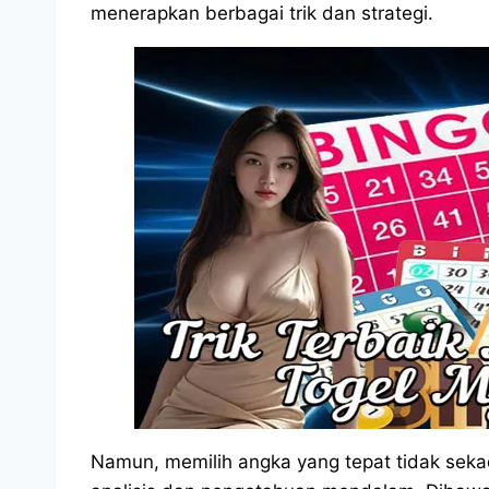
menerapkan berbagai trik dan strategi.
Namun, memilih angka yang tepat tidak sek