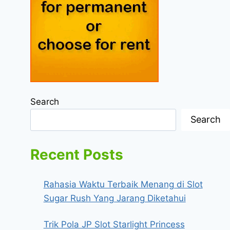
Search
Search
Recent Posts
Rahasia Waktu Terbaik Menang di Slot
Sugar Rush Yang Jarang Diketahui
Trik Pola JP Slot Starlight Princess