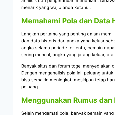
analisis dan pengetahuan mendalam. Dibawa
menarik yang wajib anda ketahui.
Memahami Pola dan Data H
Langkah pertama yang penting dalam memil
dan data historis dari angka yang keluar s
angka selama periode tertentu, pemain dapat 
sering muncul, angka yang jarang keluar, ata
Banyak situs dan forum togel menyediakan dat
Dengan menganalisis pola ini, peluang untuk
bisa semakin meningkat, meskipun tetap har
peluang.
Menggunakan Rumus dan Me
Selain mengamati pola, banyak pemain yang 