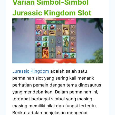
Varian Simbol-Simbol
Jurassic Kingdom Slot
Jurassic Kingdom
adalah salah satu
permainan slot yang sering kali menarik
perhatian pemain dengan tema dinosaurus
yang mendebarkan. Dalam permainan ini,
terdapat berbagai simbol yang masing-
masing memiliki nilai dan fungsi tertentu.
Berikut adalah penjelasan mengenai