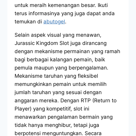
untuk meraih kemenangan besar. Ikuti
terus informasinya yang juga dapat anda
temukan di
abutogel
.
Selain aspek visual yang menawan,
Jurassic Kingdom Slot juga dirancang
dengan mekanisme permainan yang ramah
bagi berbagai kalangan pemain, baik
pemula maupun yang berpengalaman.
Mekanisme taruhan yang fleksibel
memungkinkan pemain untuk memilih
jumlah taruhan yang sesuai dengan
anggaran mereka. Dengan RTP (Return to
Player) yang kompetitif, slot ini
menawarkan pengalaman bermain yang
tidak hanya menghibur, tetapi juga
berpotensi menguntungkan. Secara