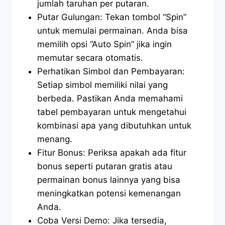
jumlah taruhan per putaran.
Putar Gulungan: Tekan tombol “Spin”
untuk memulai permainan. Anda bisa
memilih opsi “Auto Spin” jika ingin
memutar secara otomatis.
Perhatikan Simbol dan Pembayaran:
Setiap simbol memiliki nilai yang
berbeda. Pastikan Anda memahami
tabel pembayaran untuk mengetahui
kombinasi apa yang dibutuhkan untuk
menang.
Fitur Bonus: Periksa apakah ada fitur
bonus seperti putaran gratis atau
permainan bonus lainnya yang bisa
meningkatkan potensi kemenangan
Anda.
Coba Versi Demo: Jika tersedia,