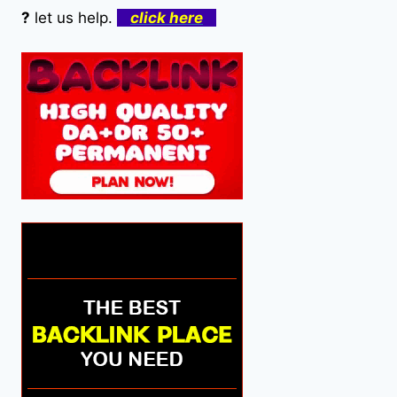
KESERUAN
?
let us help.
click here
DINOSAURUS
DALAM
SETIAP
PUTARAN