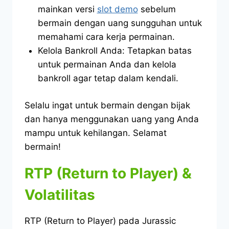
mainkan versi
slot demo
sebelum
bermain dengan uang sungguhan untuk
memahami cara kerja permainan.
Kelola Bankroll Anda: Tetapkan batas
untuk permainan Anda dan kelola
bankroll agar tetap dalam kendali.
Selalu ingat untuk bermain dengan bijak
dan hanya menggunakan uang yang Anda
mampu untuk kehilangan. Selamat
bermain!
RTP (Return to Player) &
Volatilitas
RTP (Return to Player) pada Jurassic