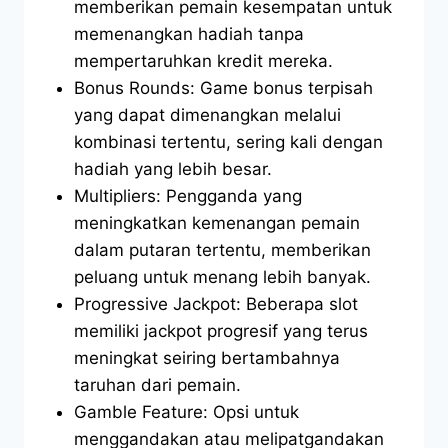
memberikan pemain kesempatan untuk
memenangkan hadiah tanpa
mempertaruhkan kredit mereka.
Bonus Rounds: Game bonus terpisah
yang dapat dimenangkan melalui
kombinasi tertentu, sering kali dengan
hadiah yang lebih besar.
Multipliers: Pengganda yang
meningkatkan kemenangan pemain
dalam putaran tertentu, memberikan
peluang untuk menang lebih banyak.
Progressive Jackpot: Beberapa slot
memiliki jackpot progresif yang terus
meningkat seiring bertambahnya
taruhan dari pemain.
Gamble Feature: Opsi untuk
menggandakan atau melipatgandakan