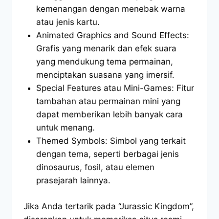
kemenangan dengan menebak warna
atau jenis kartu.
Animated Graphics and Sound Effects:
Grafis yang menarik dan efek suara
yang mendukung tema permainan,
menciptakan suasana yang imersif.
Special Features atau Mini-Games: Fitur
tambahan atau permainan mini yang
dapat memberikan lebih banyak cara
untuk menang.
Themed Symbols: Simbol yang terkait
dengan tema, seperti berbagai jenis
dinosaurus, fosil, atau elemen
prasejarah lainnya.
Jika Anda tertarik pada “Jurassic Kingdom”,