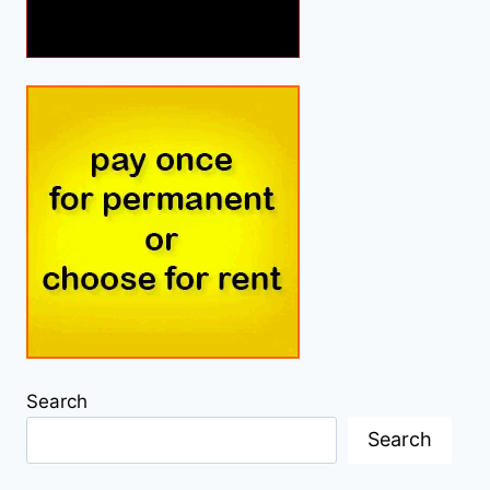
Search
Search