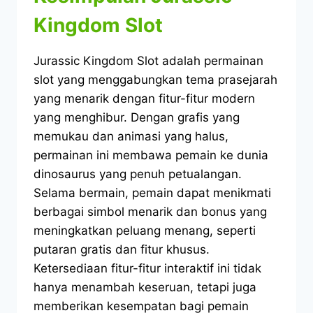
Kingdom Slot
Jurassic Kingdom Slot adalah permainan
slot yang menggabungkan tema prasejarah
yang menarik dengan fitur-fitur modern
yang menghibur. Dengan grafis yang
memukau dan animasi yang halus,
permainan ini membawa pemain ke dunia
dinosaurus yang penuh petualangan.
Selama bermain, pemain dapat menikmati
berbagai simbol menarik dan bonus yang
meningkatkan peluang menang, seperti
putaran gratis dan fitur khusus.
Ketersediaan fitur-fitur interaktif ini tidak
hanya menambah keseruan, tetapi juga
memberikan kesempatan bagi pemain