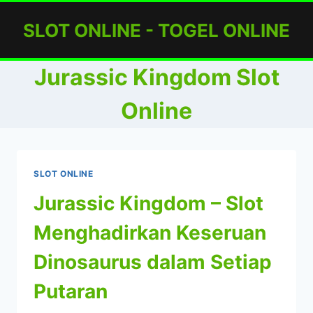
Skip
SLOT ONLINE - TOGEL ONLINE
to
content
Jurassic Kingdom Slot
Online
SLOT ONLINE
Jurassic Kingdom – Slot
Menghadirkan Keseruan
Dinosaurus dalam Setiap
Putaran