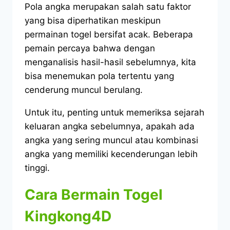
Pola angka merupakan salah satu faktor
yang bisa diperhatikan meskipun
permainan togel bersifat acak. Beberapa
pemain percaya bahwa dengan
menganalisis hasil-hasil sebelumnya, kita
bisa menemukan pola tertentu yang
cenderung muncul berulang.
Untuk itu, penting untuk memeriksa sejarah
keluaran angka sebelumnya, apakah ada
angka yang sering muncul atau kombinasi
angka yang memiliki kecenderungan lebih
tinggi.
Cara Bermain Togel
Kingkong4D