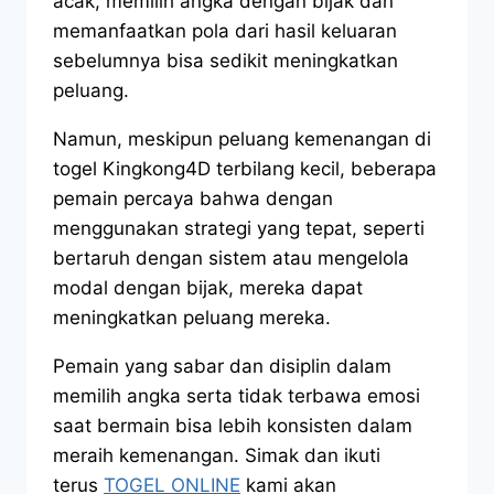
acak, memilih angka dengan bijak dan
memanfaatkan pola dari hasil keluaran
sebelumnya bisa sedikit meningkatkan
peluang.
Namun, meskipun peluang kemenangan di
togel Kingkong4D terbilang kecil, beberapa
pemain percaya bahwa dengan
menggunakan strategi yang tepat, seperti
bertaruh dengan sistem atau mengelola
modal dengan bijak, mereka dapat
meningkatkan peluang mereka.
Pemain yang sabar dan disiplin dalam
memilih angka serta tidak terbawa emosi
saat bermain bisa lebih konsisten dalam
meraih kemenangan. Simak dan ikuti
terus
TOGEL ONLINE
kami akan