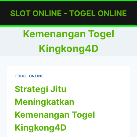
Skip
SLOT ONLINE - TOGEL ONLINE
to
content
Kemenangan Togel
Kingkong4D
TOGEL ONLINE
Strategi Jitu
Meningkatkan
Kemenangan Togel
Kingkong4D