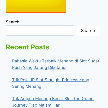
Search
Search
Recent Posts
Rahasia Waktu Terbaik Menang di Slot Sugar
Rush Yang Jarang Diketahui
Trik Pola JP Slot Starlight Princess Yang
Sering Menang
Trik Ampuh Menang Besar Slot The Grand
Journey Tiap Malam Hari