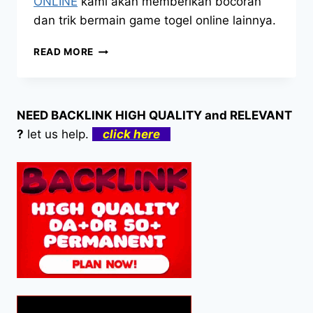
ONLINE
kami akan memberikan bocoran
dan trik bermain game togel online lainnya.
RAHASIA
READ MORE
AMPUH
MERAIH
KEMENANGAN
TOGEL
NEED BACKLINK HIGH QUALITY and RELEVANT
MOROCCO
?
let us help.
click here
3