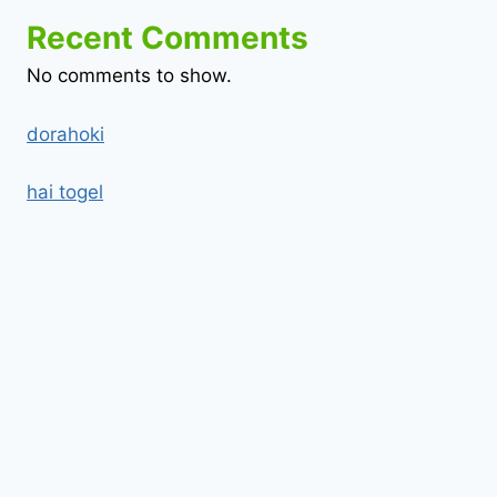
Recent Comments
No comments to show.
dorahoki
hai togel