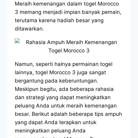
Meraih kemenangan dalam togel Morocco
3 memang menjadi impian banyak pemain,
terutama karena hadiah besar yang
ditawarkan.
Namun, seperti halnya permainan togel
lainnya, togel Morocco 3 juga sangat
bergantung pada keberuntungan.
Meskipun begitu, ada beberapa rahasia
dan strategi yang dapat meningkatkan
peluang Anda untuk meraih kemenangan
besar. Berikut adalah beberapa tips ampuh
yang dapat Anda terapkan untuk
meningkatkan peluang Anda