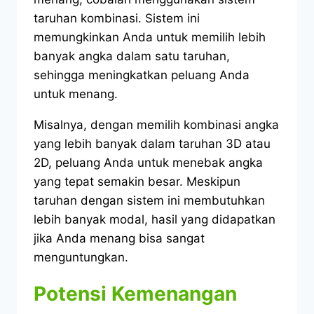
taruhan kombinasi. Sistem ini
memungkinkan Anda untuk memilih lebih
banyak angka dalam satu taruhan,
sehingga meningkatkan peluang Anda
untuk menang.
Misalnya, dengan memilih kombinasi angka
yang lebih banyak dalam taruhan 3D atau
2D, peluang Anda untuk menebak angka
yang tepat semakin besar. Meskipun
taruhan dengan sistem ini membutuhkan
lebih banyak modal, hasil yang didapatkan
jika Anda menang bisa sangat
menguntungkan.
Potensi Kemenangan