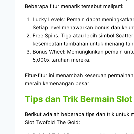
Beberapa fitur menarik tersebut meliputi:
Lucky Levels: Pemain dapat meningkatkan
Setiap level menawarkan bonus dan keu
Free Spins: Tiga atau lebih simbol Scatte
kesempatan tambahan untuk menang tan
Bonus Wheel: Memungkinkan pemain untu
5,000x taruhan mereka.
Fitur-fitur ini menambah keseruan permain
meraih kemenangan besar.
Tips dan Trik Bermain Slo
Berikut adalah beberapa tips dan trik untu
Slot Twofold The Gold: