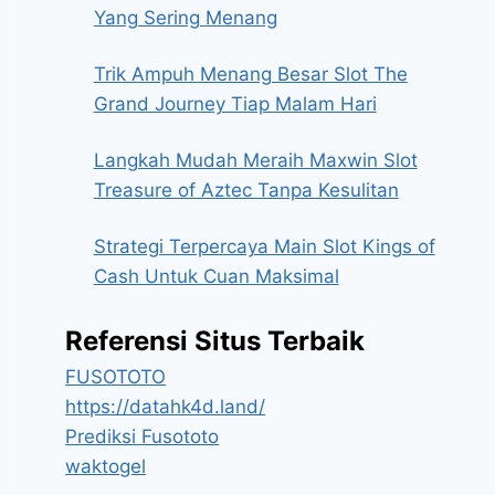
Yang Sering Menang
Trik Ampuh Menang Besar Slot The
Grand Journey Tiap Malam Hari
Langkah Mudah Meraih Maxwin Slot
Treasure of Aztec Tanpa Kesulitan
Strategi Terpercaya Main Slot Kings of
Cash Untuk Cuan Maksimal
Referensi Situs Terbaik
FUSOTOTO
https://datahk4d.land/
Prediksi Fusototo
waktogel