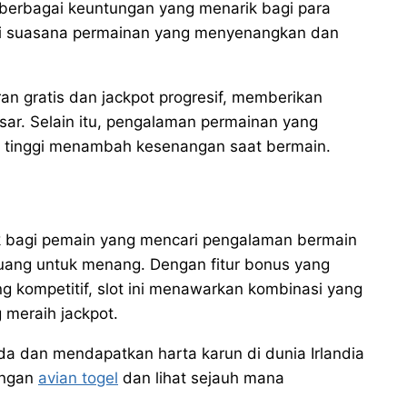
berbagai keuntungan yang menarik bagi para
ti suasana permainan yang menyenangkan dan
an gratis dan jackpot progresif, memberikan
ar. Selain itu, pengalaman permainan yang
as tinggi menambah kesenangan saat bermain.
ik bagi pemain yang mencari pengalaman bermain
ang untuk menang. ​Dengan fitur bonus yang
ng kompetitif, slot ini menawarkan kombinasi yang
eraih jackpot.​
a dan mendapatkan harta karun di dunia Irlandia
engan
avian togel
dan lihat sejauh mana