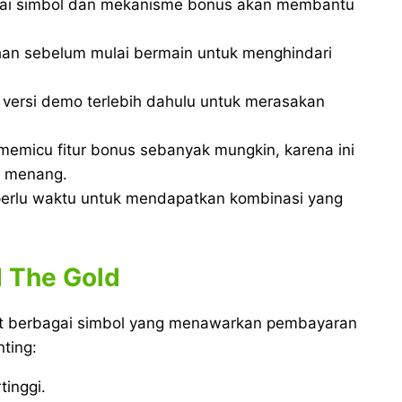
ilai simbol dan mekanisme bonus akan membantu
han sebelum mulai bermain untuk menghindari
versi demo terlebih dahulu untuk merasakan
memicu fitur bonus sebanyak mungkin, karena ini
g menang.
erlu waktu untuk mendapatkan kombinasi yang
d The Gold
at berbagai simbol yang menawarkan pembayaran
ting:
inggi.