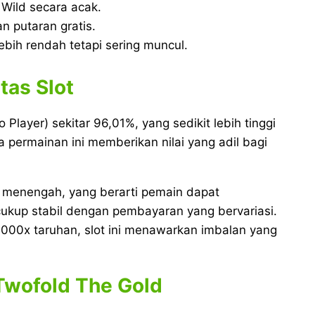
Wild secara acak.
n putaran gratis.
bih rendah tetapi sering muncul.
tas Slot
 Player) sekitar 96,01%, yang sedikit lebih tinggi
a permainan ini memberikan nilai yang adil bagi
ai menengah, yang berarti pemain dapat
kup stabil dengan pembayaran yang bervariasi.
0x taruhan, slot ini menawarkan imbalan yang
Twofold The Gold