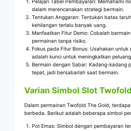
Pelajari Tabel Pembayaran: Memahami n
dalam merencanakan strategi bermain.
Tentukan Anggaran: Tentukan batas taru
kehilangan terlalu banyak uang.
Manfaatkan Fitur Demo: Cobalah bermain 
permainan tanpa risiko.
Fokus pada Fitur Bonus: Usahakan untuk 
adalah kunci untuk meningkatkan peluan
Bermain dengan Sabar: Kadang-kadang p
tepat, jadi bersabarlah saat bermain.
Varian Simbol Slot Twofol
Dalam permainan Twofold The Gold, terdap
berbeda. Berikut adalah beberapa simbol pen
Pot Emas: Simbol dengan pembayaran tert