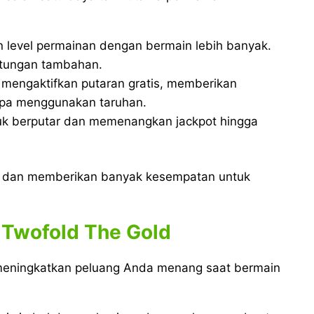
 level permainan dengan bermain lebih banyak.
ntungan tambahan.
r mengaktifkan putaran gratis, memberikan
pa menggunakan taruhan.
k berputar dan memenangkan jackpot hingga
an dan memberikan banyak kesempatan untuk
t Twofold The Gold
k meningkatkan peluang Anda menang saat bermain