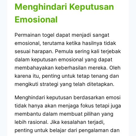
Menghindari Keputusan
Emosional
Permainan togel dapat menjadi sangat
emosional, terutama ketika hasilnya tidak
sesuai harapan. Pemula sering kali terjebak
dalam keputusan emosional yang dapat
membahayakan keberhasilan mereka. Oleh
karena itu, penting untuk tetap tenang dan
mengikuti strategi yang telah ditetapkan.
Menghindari keputusan berdasarkan emosi
tidak hanya akan menjaga fokus tetapi juga
membantu dalam membuat pilihan yang
lebih rasional. Jika kesalahan terjadi,
penting untuk belajar dari pengalaman dan