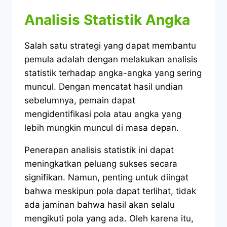
Analisis Statistik Angka
Salah satu strategi yang dapat membantu
pemula adalah dengan melakukan analisis
statistik terhadap angka-angka yang sering
muncul. Dengan mencatat hasil undian
sebelumnya, pemain dapat
mengidentifikasi pola atau angka yang
lebih mungkin muncul di masa depan.
Penerapan analisis statistik ini dapat
meningkatkan peluang sukses secara
signifikan. Namun, penting untuk diingat
bahwa meskipun pola dapat terlihat, tidak
ada jaminan bahwa hasil akan selalu
mengikuti pola yang ada. Oleh karena itu,