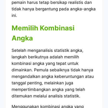
pemain harus tetap bersikap realistis dan
tidak hanya bergantung pada angka-angka
ini.
Memilih Kombinasi
Angka
Setelah menganalisis statistik angka,
langkah berikutnya adalah memilih
kombinasi angka yang tepat untuk
dimainkan. Pemula sebaiknya tidak hanya
mengandalkan angka keberuntungan atau
tanggal penting, melainkan juga
mempertimbangkan angka yang telah
ditemukan melalui analisis statistik.
Menggunakan kombinasi angka yang