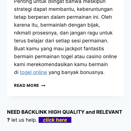
Penting untuk diingat bahwa meskipun
strategi dapat membantu, keberuntungan
tetap berperan dalam permainan ini. Oleh
karena itu, bermainlah dengan bijak,
nikmati prosesnya, dan jangan ragu untuk
terus belajar dari setiap sesi permainan.
Buat kamu yang mau jackpot fantastis
bermain permainan togel atau casino online
kami merekomendasikan kamu bermain
di
togel online
yang banyak bonusnya.
RAHASIA
READ MORE
STRATEGI
MENANG
TOGEL
BULLSEYE
NEED BACKLINK HIGH QUALITY and RELEVANT
UNTUK
?
let us help.
click here
PEMULA