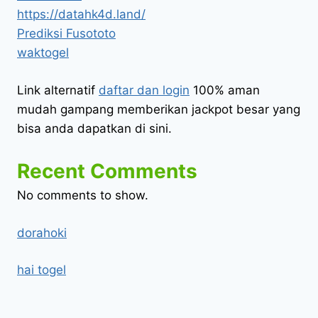
https://datahk4d.land/
Prediksi Fusototo
waktogel
Link alternatif
daftar dan login
100% aman
mudah gampang memberikan jackpot besar yang
bisa anda dapatkan di sini.
Recent Comments
No comments to show.
dorahoki
hai togel