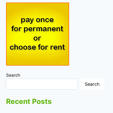
Search
Search
Recent Posts