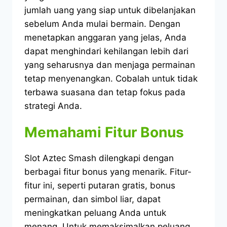
jumlah uang yang siap untuk dibelanjakan
sebelum Anda mulai bermain. Dengan
menetapkan anggaran yang jelas, Anda
dapat menghindari kehilangan lebih dari
yang seharusnya dan menjaga permainan
tetap menyenangkan. Cobalah untuk tidak
terbawa suasana dan tetap fokus pada
strategi Anda.
Memahami Fitur Bonus
Slot Aztec Smash dilengkapi dengan
berbagai fitur bonus yang menarik. Fitur-
fitur ini, seperti putaran gratis, bonus
permainan, dan simbol liar, dapat
meningkatkan peluang Anda untuk
menang. Untuk memaksimalkan peluang