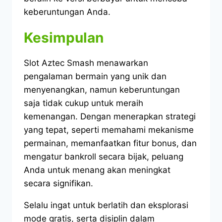
keberuntungan Anda.
Kesimpulan
Slot Aztec Smash menawarkan
pengalaman bermain yang unik dan
menyenangkan, namun keberuntungan
saja tidak cukup untuk meraih
kemenangan. ​Dengan menerapkan strategi
yang tepat, seperti memahami mekanisme
permainan, memanfaatkan fitur bonus, dan
mengatur bankroll secara bijak, peluang
Anda untuk menang akan meningkat
secara signifikan.​
Selalu ingat untuk berlatih dan eksplorasi
mode gratis, serta disiplin dalam