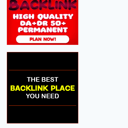
TERBAIK