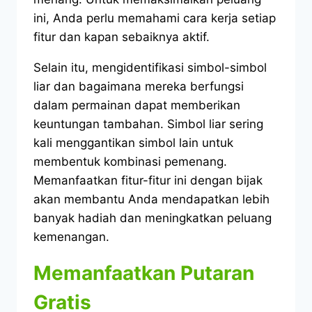
ini, Anda perlu memahami cara kerja setiap
fitur dan kapan sebaiknya aktif.
Selain itu, mengidentifikasi simbol-simbol
liar dan bagaimana mereka berfungsi
dalam permainan dapat memberikan
keuntungan tambahan. Simbol liar sering
kali menggantikan simbol lain untuk
membentuk kombinasi pemenang.
Memanfaatkan fitur-fitur ini dengan bijak
akan membantu Anda mendapatkan lebih
banyak hadiah dan meningkatkan peluang
kemenangan.
Memanfaatkan Putaran
Gratis