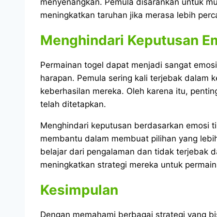
menyenangkan. Pemula disarankan untuk mul
meningkatkan taruhan jika merasa lebih perca
Menghindari Keputusan E
Permainan togel dapat menjadi sangat emosio
harapan. Pemula sering kali terjebak dala
keberhasilan mereka. Oleh karena itu, pentin
telah ditetapkan.
Menghindari keputusan berdasarkan emosi ti
membantu dalam membuat pilihan yang lebih r
belajar dari pengalaman dan tidak terjebak
meningkatkan strategi mereka untuk permai
Kesimpulan
​Dengan memahami berbagai strategi yang bi