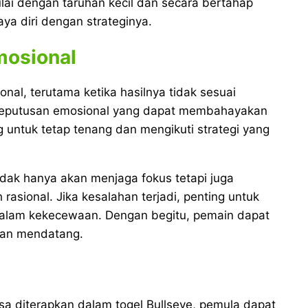
ai dengan taruhan kecil dan secara bertahap
ya diri dengan strateginya.
mosional
nal, terutama ketika hasilnya tidak sesuai
m keputusan emosional yang dapat membahayakan
g untuk tetap tenang dan mengikuti strategi yang
dak hanya akan menjaga fokus tetapi juga
asional. Jika kesalahan terjadi, penting untuk
 dalam kekecewaan. Dengan begitu, pemain dapat
nan mendatang.
sa diterapkan dalam togel Bullseye, pemula dapat