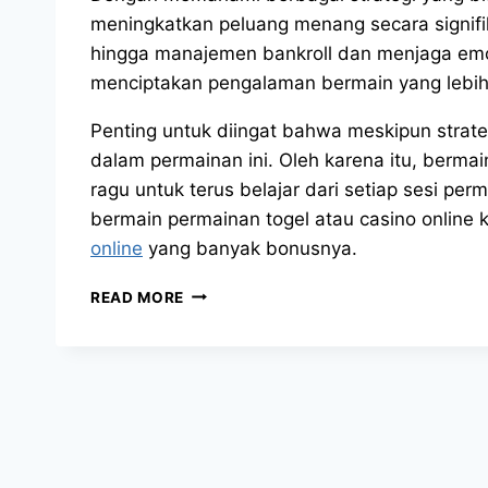
meningkatkan peluang menang secara signifika
hingga manajemen bankroll dan menjaga emos
menciptakan pengalaman bermain yang lebih
Penting untuk diingat bahwa meskipun strat
dalam permainan ini. Oleh karena itu, bermai
ragu untuk terus belajar dari setiap sesi pe
bermain permainan togel atau casino onlin
online
yang banyak bonusnya.
RAHASIA
READ MORE
STRATEGI
MENANG
TOGEL
BULLSEYE
UNTUK
PEMULA