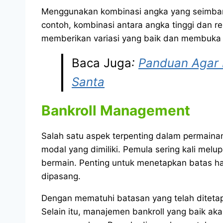
Menggunakan kombinasi angka yang seimba
contoh, kombinasi antara angka tinggi dan r
memberikan variasi yang baik dan membuka
Baca Juga
:
Panduan Agar 
Santa
Bankroll Management
Salah satu aspek terpenting dalam permainan
modal yang dimiliki. Pemula sering kali me
bermain. Penting untuk menetapkan batas ha
dipasang.
Dengan mematuhi batasan yang telah ditetap
Selain itu, manajemen bankroll yang baik a