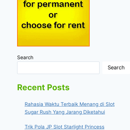
Search
Search
Recent Posts
Rahasia Waktu Terbaik Menang di Slot
Sugar Rush Yang Jarang Diketahui
Trik Pola JP Slot Starlight Princess