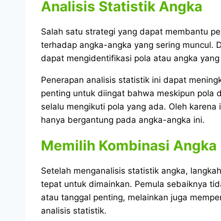
Analisis Statistik Angka
Salah satu strategi yang dapat membantu pem
terhadap angka-angka yang sering muncul. 
dapat mengidentifikasi pola atau angka yan
Penerapan analisis statistik ini dapat menin
penting untuk diingat bahwa meskipun pola d
selalu mengikuti pola yang ada. Oleh karena i
hanya bergantung pada angka-angka ini.
Memilih Kombinasi Angka
Setelah menganalisis statistik angka, langk
tepat untuk dimainkan. Pemula sebaiknya t
atau tanggal penting, melainkan juga mempe
analisis statistik.