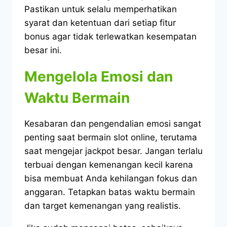
Pastikan untuk selalu memperhatikan
syarat dan ketentuan dari setiap fitur
bonus agar tidak terlewatkan kesempatan
besar ini.
Mengelola Emosi dan
Waktu Bermain
Kesabaran dan pengendalian emosi sangat
penting saat bermain slot online, terutama
saat mengejar jackpot besar. Jangan terlalu
terbuai dengan kemenangan kecil karena
bisa membuat Anda kehilangan fokus dan
anggaran. Tetapkan batas waktu bermain
dan target kemenangan yang realistis.