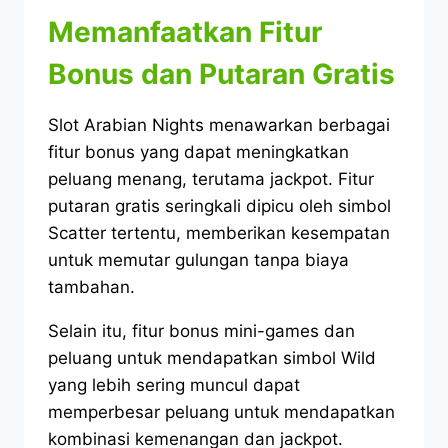
Memanfaatkan Fitur
Bonus dan Putaran Gratis
Slot Arabian Nights menawarkan berbagai
fitur bonus yang dapat meningkatkan
peluang menang, terutama jackpot. Fitur
putaran gratis seringkali dipicu oleh simbol
Scatter tertentu, memberikan kesempatan
untuk memutar gulungan tanpa biaya
tambahan.
Selain itu, fitur bonus mini-games dan
peluang untuk mendapatkan simbol Wild
yang lebih sering muncul dapat
memperbesar peluang untuk mendapatkan
kombinasi kemenangan dan jackpot.