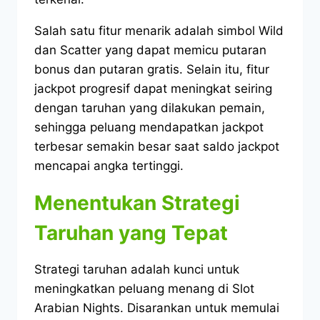
Salah satu fitur menarik adalah simbol Wild
dan Scatter yang dapat memicu putaran
bonus dan putaran gratis. Selain itu, fitur
jackpot progresif dapat meningkat seiring
dengan taruhan yang dilakukan pemain,
sehingga peluang mendapatkan jackpot
terbesar semakin besar saat saldo jackpot
mencapai angka tertinggi.
Menentukan Strategi
Taruhan yang Tepat
Strategi taruhan adalah kunci untuk
meningkatkan peluang menang di Slot
Arabian Nights. Disarankan untuk memulai