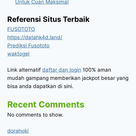
Untuk Cuan Maksimal
Referensi Situs Terbaik
FUSOTOTO
https://datahk4d.land/
Prediksi Fusototo
waktogel
Link alternatif
daftar dan login
100% aman
mudah gampang memberikan jackpot besar yang
bisa anda dapatkan di sini.
Recent Comments
No comments to show.
dorahoki