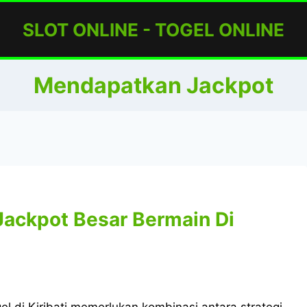
SLOT ONLINE - TOGEL ONLINE
Mendapatkan Jackpot
ackpot Besar Bermain Di
l di Kiribati memerlukan kombinasi antara strategi