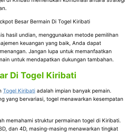
an.
is hasil undian, menggunakan metode pemilihan
ajemen keuangan yang baik, Anda dapat
emenangan. Jangan lupa untuk memanfaatkan
main untuk mendapatkan dukungan tambahan.
 Di Togel Kiribati
an
Togel Kiribati
adalah impian banyak pemain.
g yang bervariasi, togel menawarkan kesempatan
 memahami struktur permainan togel di Kiribati.
, 3D, dan 4D, masing-masing menawarkan tingkat