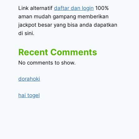
Link alternatif
daftar dan login
100%
aman mudah gampang memberikan
jackpot besar yang bisa anda dapatkan
di sini.
Recent Comments
No comments to show.
dorahoki
hai togel