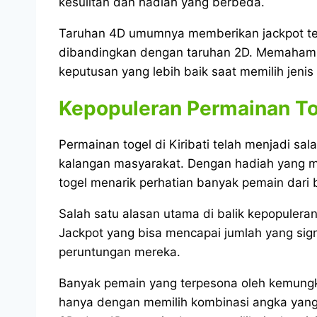
kesulitan dan hadiah yang berbeda.
Taruhan 4D umumnya memberikan jackpot terb
dibandingkan dengan taruhan 2D. Memahami
keputusan yang lebih baik saat memilih jenis
Kepopuleran Permainan Tog
Permainan togel di Kiribati telah menjadi sa
kalangan masyarakat. Dengan hadiah yang m
togel menarik perhatian banyak pemain dari 
Salah satu alasan utama di balik kepopulera
Jackpot yang bisa mencapai jumlah yang sig
peruntungan mereka.
Banyak pemain yang terpesona oleh kemung
hanya dengan memilih kombinasi angka yang t