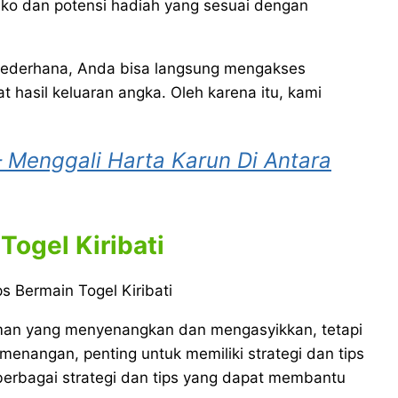
siko dan potensi hadiah yang sesuai dengan
sederhana, Anda bisa langsung mengakses
at hasil keluaran angka. Oleh karena itu, kami
 – Menggali Harta Karun Di Antara
Togel Kiribati
man yang menyenangkan dan mengasyikkan, tetapi
enangan, penting untuk memiliki strategi dan tips
 berbagai strategi dan tips yang dapat membantu