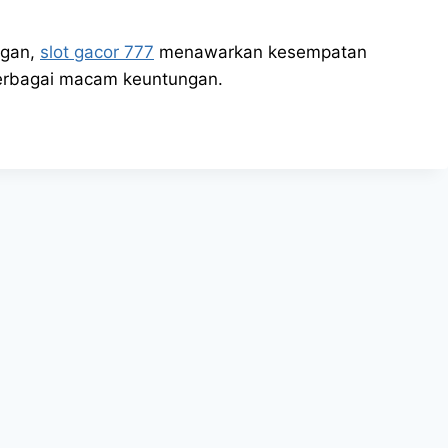
ngan,
slot gacor 777
menawarkan kesempatan
erbagai macam keuntungan.
OT ONLINE - TOGEL ONLINE - WordPress Theme by
K