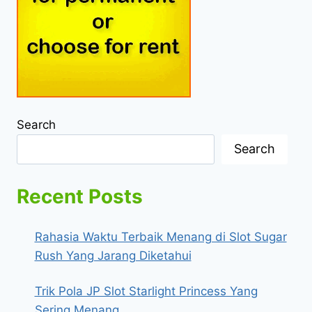
Search
Search
Recent Posts
Rahasia Waktu Terbaik Menang di Slot Sugar
Rush Yang Jarang Diketahui
Trik Pola JP Slot Starlight Princess Yang
Sering Menang