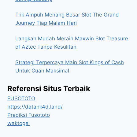
Trik Ampuh Menang Besar Slot The Grand
Journey Tiap Malam Hari
Langkah Mudah Meraih Maxwin Slot Treasure
of Aztec Tanpa Kesulitan
Strategi Terpercaya Main Slot Kings of Cash
Untuk Cuan Maksimal
Referensi Situs Terbaik
FUSOTOTO
https://datahk4d.land/
Prediksi Fusototo
waktogel