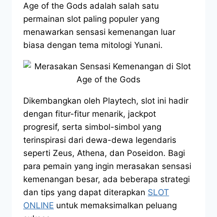
Age of the Gods adalah salah satu
permainan slot paling populer yang
menawarkan sensasi kemenangan luar
biasa dengan tema mitologi Yunani.
Dikembangkan oleh Playtech, slot ini hadir
dengan fitur-fitur menarik, jackpot
progresif, serta simbol-simbol yang
terinspirasi dari dewa-dewa legendaris
seperti Zeus, Athena, dan Poseidon. Bagi
para pemain yang ingin merasakan sensasi
kemenangan besar, ada beberapa strategi
dan tips yang dapat diterapkan
SLOT
ONLINE
untuk memaksimalkan peluang