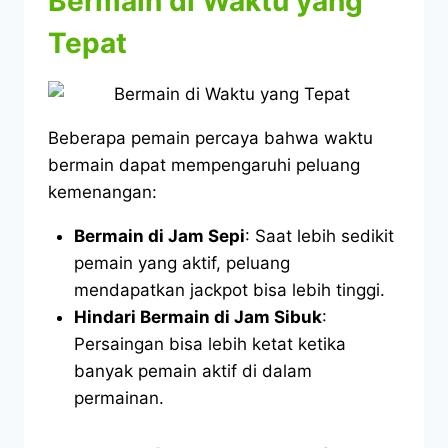
Bermain di Waktu yang
Tepat
Beberapa pemain percaya bahwa waktu
bermain dapat mempengaruhi peluang
kemenangan:
Bermain di Jam Sepi
: Saat lebih sedikit
pemain yang aktif, peluang
mendapatkan jackpot bisa lebih tinggi.
Hindari Bermain di Jam Sibuk
:
Persaingan bisa lebih ketat ketika
banyak pemain aktif di dalam
permainan.