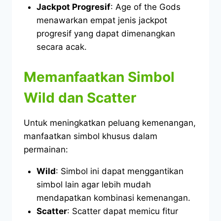
Jackpot Progresif
: Age of the Gods
menawarkan empat jenis jackpot
progresif yang dapat dimenangkan
secara acak.
Memanfaatkan Simbol
Wild dan Scatter
Untuk meningkatkan peluang kemenangan,
manfaatkan simbol khusus dalam
permainan:
Wild
: Simbol ini dapat menggantikan
simbol lain agar lebih mudah
mendapatkan kombinasi kemenangan.
Scatter
: Scatter dapat memicu fitur