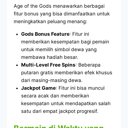
Age of the Gods menawarkan berbagai
fitur bonus yang bisa dimanfaatkan untuk
meningkatkan peluang menang:
Gods Bonus Feature
: Fitur ini
memberikan kesempatan bagi pemain
untuk memilih simbol dewa yang
membawa hadiah besar.
Multi-Level Free Spins
: Beberapa
putaran gratis memberikan efek khusus
dari masing-masing dewa.
Jackpot Game
: Fitur ini bisa muncul
secara acak dan memberikan
kesempatan untuk mendapatkan salah
satu dari empat jackpot progresif.