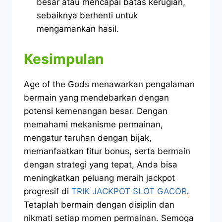
besar atau mencapai batas kerugian,
sebaiknya berhenti untuk
mengamankan hasil.
Kesimpulan
Age of the Gods menawarkan pengalaman
bermain yang mendebarkan dengan
potensi kemenangan besar. Dengan
memahami mekanisme permainan,
mengatur taruhan dengan bijak,
memanfaatkan fitur bonus, serta bermain
dengan strategi yang tepat, Anda bisa
meningkatkan peluang meraih jackpot
progresif di
TRIK JACKPOT SLOT GACOR
.
Tetaplah bermain dengan disiplin dan
nikmati setiap momen permainan. Semoga