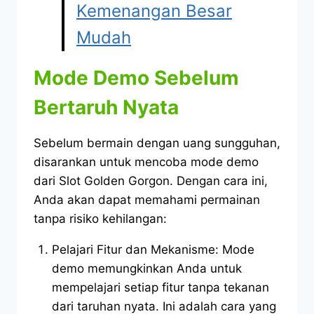
Kemenangan Besar
Mudah
Mode Demo Sebelum
Bertaruh Nyata
Sebelum bermain dengan uang sungguhan,
disarankan untuk mencoba mode demo
dari Slot Golden Gorgon. Dengan cara ini,
Anda akan dapat memahami permainan
tanpa risiko kehilangan:
Pelajari Fitur dan Mekanisme: Mode
demo memungkinkan Anda untuk
mempelajari setiap fitur tanpa tekanan
dari taruhan nyata. Ini adalah cara yang