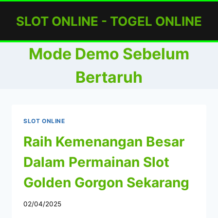
Skip
SLOT ONLINE - TOGEL ONLINE
to
content
Mode Demo Sebelum
Bertaruh
SLOT ONLINE
Raih Kemenangan Besar
Dalam Permainan Slot
Golden Gorgon Sekarang
02/04/2025