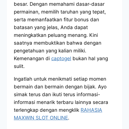
besar.​ Dengan memahami dasar-dasar
permainan, memilih taruhan yang tepat,
serta memanfaatkan fitur bonus dan
batasan yang jelas, Anda dapat
meningkatkan peluang menang. Kini
saatnya membuktikan bahwa dengan
pengetahuan yang kalian miliki.
Kemenangan di
captogel
bukan hal yang
sulit.
Ingatlah untuk menikmati setiap momen
bermain dan bermain dengan bijak. Ayo
simak terus dan ikuti terus informasi-
informasi menarik terbaru lainnya secara
terlengkap dengan mengklik
RAHASIA
MAXWIN SLOT ONLINE
.