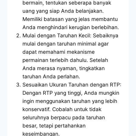
bermain, tentukan seberapa banyak
uang yang siap Anda belanjakan.
Memiliki batasan yang jelas membantu
Anda menghindari kerugian berlebihan.
Mulai dengan Taruhan Kecil: Sebaiknya
mulai dengan taruhan minimal agar
dapat memahami mekanisme
permainan terlebih dahulu. Setelah
Anda merasa nyaman, tingkatkan
taruhan Anda perlahan.
Sesuaikan Ukuran Taruhan dengan RTP:
Dengan RTP yang tinggi, Anda mungkin
ingin menggunakan taruhan yang lebih
konservatif. Cobalah untuk tidak
seluruhnya berpacu pada taruhan
besar, tetapi pertahankan
keseimbangan.