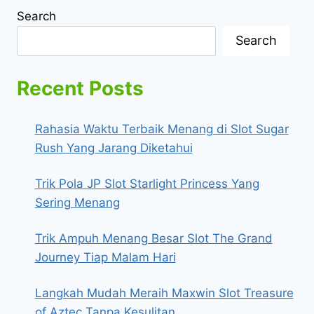
Search
Search
Recent Posts
Rahasia Waktu Terbaik Menang di Slot Sugar
Rush Yang Jarang Diketahui
Trik Pola JP Slot Starlight Princess Yang
Sering Menang
Trik Ampuh Menang Besar Slot The Grand
Journey Tiap Malam Hari
Langkah Mudah Meraih Maxwin Slot Treasure
of Aztec Tanpa Kesulitan