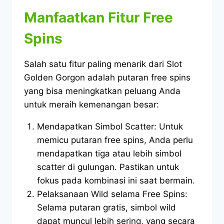
Manfaatkan Fitur Free
Spins
Salah satu fitur paling menarik dari Slot
Golden Gorgon adalah putaran free spins
yang bisa meningkatkan peluang Anda
untuk meraih kemenangan besar:
Mendapatkan Simbol Scatter: Untuk
memicu putaran free spins, Anda perlu
mendapatkan tiga atau lebih simbol
scatter di gulungan. Pastikan untuk
fokus pada kombinasi ini saat bermain.
Pelaksanaan Wild selama Free Spins:
Selama putaran gratis, simbol wild
dapat muncul lebih sering, yang secara