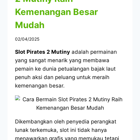
Kemenangan Besar
Mudah
02/04/2025
Slot Pirates 2 Mutiny
adalah permainan
yang sangat menarik yang membawa
pemain ke dunia petualangan bajak laut
penuh aksi dan peluang untuk meraih
kemenangan besar.
Dikembangkan oleh penyedia perangkat
lunak terkemuka, slot ini tidak hanya
menawarkan grafis yang memukau tetapi