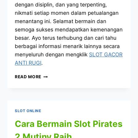
dengan disiplin, dan yang terpenting,
nikmati setiap momen dalam petualangan
menantang ini. Selamat bermain dan
semoga sukses mendapatkan kemenangan
besar. Ayo terus terhubung dan cari tahu
berbagai informasi menarik lainnya secara
menyeluruh dengan mengklik
SLOT GACOR
ANTI RUGI
.
RAIH
READ MORE
KEMENANGAN
BESAR
DALAM
PERMAINAN
SLOT
SLOT ONLINE
GOLDEN
GORGON
Cara Bermain Slot Pirates
SEKARANG
2 Mutiny Raih