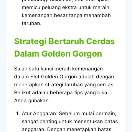
memicu peluang ekstra untuk meraih
kemenangan besar tanpa menambah
taruhan.
Strategi Bertaruh Cerdas
Dalam Golden Gorgon
Salah satu kunci meraih kemenangan
dalam Slot Golden Gorgon adalah dengan
menerapkan strategi taruhan yang cerdas.
Berikut adalah beberapa tips yang bisa
Anda gunakan:
Atur Anggaran: Sebelum mulai bermain,
sangat penting untuk menentukan batas
anggaran. Dengan menetapkan batas,