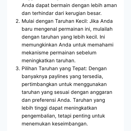
Anda dapat bermain dengan lebih aman
dan terhindar dari kerugian besar.
Mulai dengan Taruhan Kecil: Jika Anda
baru mengenal permainan ini, mulailah
dengan taruhan yang lebih kecil. Ini
memungkinkan Anda untuk memahami
mekanisme permainan sebelum
meningkatkan taruhan.
Pilihan Taruhan yang Tepat: Dengan
banyaknya paylines yang tersedia,
pertimbangkan untuk menggunakan
taruhan yang sesuai dengan anggaran
dan preferensi Anda. Taruhan yang
lebih tinggi dapat meningkatkan
pengembalian, tetapi penting untuk
menemukan keseimbangan.