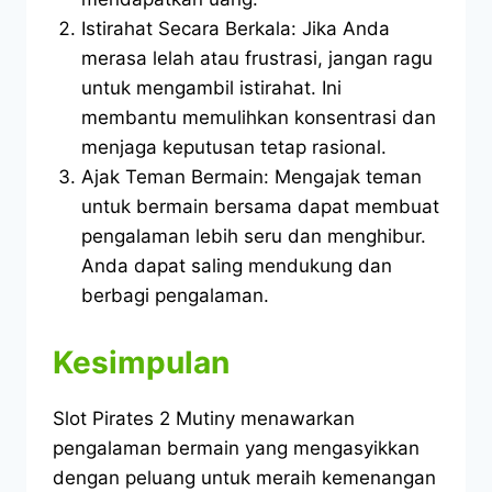
Istirahat Secara Berkala: Jika Anda
merasa lelah atau frustrasi, jangan ragu
untuk mengambil istirahat. Ini
membantu memulihkan konsentrasi dan
menjaga keputusan tetap rasional.
Ajak Teman Bermain: Mengajak teman
untuk bermain bersama dapat membuat
pengalaman lebih seru dan menghibur.
Anda dapat saling mendukung dan
berbagi pengalaman.
Kesimpulan
​Slot Pirates 2 Mutiny menawarkan
pengalaman bermain yang mengasyikkan
dengan peluang untuk meraih kemenangan