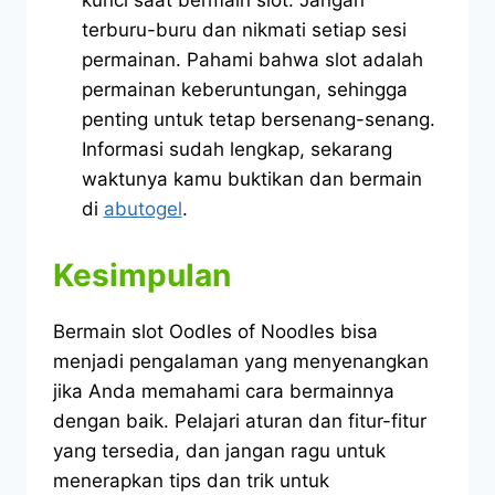
terburu-buru dan nikmati setiap sesi
permainan. Pahami bahwa slot adalah
permainan keberuntungan, sehingga
penting untuk tetap bersenang-senang.
Informasi sudah lengkap, sekarang
waktunya kamu buktikan dan bermain
di
abutogel
.
Kesimpulan
Bermain slot Oodles of Noodles bisa
menjadi pengalaman yang menyenangkan
jika Anda memahami cara bermainnya
dengan baik. ​Pelajari aturan dan fitur-fitur
yang tersedia, dan jangan ragu untuk
menerapkan tips dan trik untuk