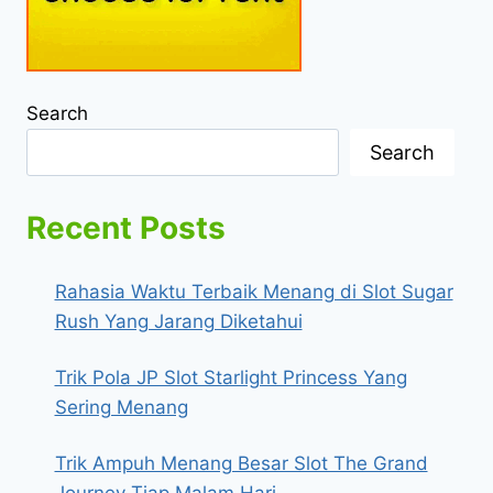
Search
Search
Recent Posts
Rahasia Waktu Terbaik Menang di Slot Sugar
Rush Yang Jarang Diketahui
Trik Pola JP Slot Starlight Princess Yang
Sering Menang
Trik Ampuh Menang Besar Slot The Grand
Journey Tiap Malam Hari