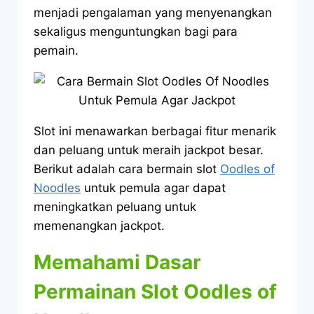
menjadi pengalaman yang menyenangkan
sekaligus menguntungkan bagi para
pemain.
Slot ini menawarkan berbagai fitur menarik
dan peluang untuk meraih jackpot besar.
Berikut adalah cara bermain slot
Oodles of
Noodles
untuk pemula agar dapat
meningkatkan peluang untuk
memenangkan jackpot.
Memahami Dasar
Permainan Slot Oodles of