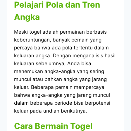
Pelajari Pola dan Tren
Angka
Meski togel adalah permainan berbasis
keberuntungan, banyak pemain yang
percaya bahwa ada pola tertentu dalam
keluaran angka. Dengan menganalisis hasil
keluaran sebelumnya, Anda bisa
menemukan angka-angka yang sering
muncul atau bahkan angka yang jarang
keluar. Beberapa pemain mempercayai
bahwa angka-angka yang jarang muncul
dalam beberapa periode bisa berpotensi
keluar pada undian berikutnya.
Cara Bermain Togel