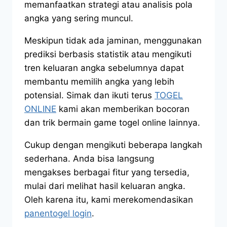
memanfaatkan strategi atau analisis pola
angka yang sering muncul.
Meskipun tidak ada jaminan, menggunakan
prediksi berbasis statistik atau mengikuti
tren keluaran angka sebelumnya dapat
membantu memilih angka yang lebih
potensial. Simak dan ikuti terus
TOGEL
ONLINE
kami akan memberikan bocoran
dan trik bermain game togel online lainnya.
Cukup dengan mengikuti beberapa langkah
sederhana. Anda bisa langsung
mengakses berbagai fitur yang tersedia,
mulai dari melihat hasil keluaran angka.
Oleh karena itu, kami merekomendasikan
panentogel login
.