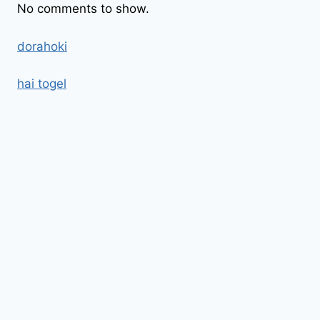
No comments to show.
dorahoki
hai togel
© 2026 SLOT ONLINE - TOGEL ONLINE -