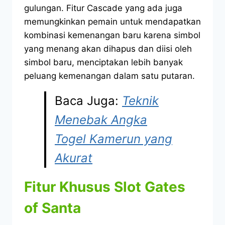
gulungan. Fitur Cascade yang ada juga
memungkinkan pemain untuk mendapatkan
kombinasi kemenangan baru karena simbol
yang menang akan dihapus dan diisi oleh
simbol baru, menciptakan lebih banyak
peluang kemenangan dalam satu putaran.
Baca Juga:
Teknik
Menebak Angka
Togel Kamerun yang
Akurat
Fitur Khusus Slot Gates
of Santa