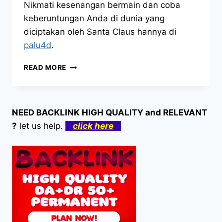
Nikmati kesenangan bermain dan coba
keberuntungan Anda di dunia yang
diciptakan oleh Santa Claus hannya di
palu4d
.
PANDUAN
READ MORE
AGAR
MUDAH
JACKPOT
DI
NEED BACKLINK HIGH QUALITY and RELEVANT
SLOT
?
let us help.
click here
GATES
OF
SANTA