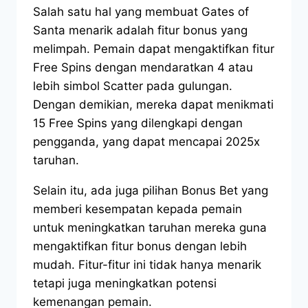
Salah satu hal yang membuat Gates of
Santa menarik adalah fitur bonus yang
melimpah. Pemain dapat mengaktifkan fitur
Free Spins dengan mendaratkan 4 atau
lebih simbol Scatter pada gulungan.
Dengan demikian, mereka dapat menikmati
15 Free Spins yang dilengkapi dengan
pengganda, yang dapat mencapai 2025x
taruhan.
Selain itu, ada juga pilihan Bonus Bet yang
memberi kesempatan kepada pemain
untuk meningkatkan taruhan mereka guna
mengaktifkan fitur bonus dengan lebih
mudah. Fitur-fitur ini tidak hanya menarik
tetapi juga meningkatkan potensi
kemenangan pemain.