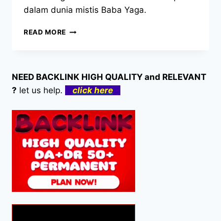
dalam dunia mistis Baba Yaga.
MENGATUR
READ MORE
MODAL
DAN
MENTAL
UNTUK
NEED BACKLINK HIGH QUALITY and RELEVANT
KEMENANGAN
?
let us help.
click here
SLOT
BABA
YAGA