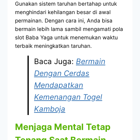
Gunakan sistem taruhan bertahap untuk
menghindari kehilangan besar di awal
permainan. Dengan cara ini, Anda bisa
bermain lebih lama sambil mengamati pola
slot Baba Yaga untuk menemukan waktu
terbaik meningkatkan taruhan.
Baca Juga:
Bermain
Dengan Cerdas
Mendapatkan
Kemenangan Togel
Kamboja
Menjaga Mental Tetap