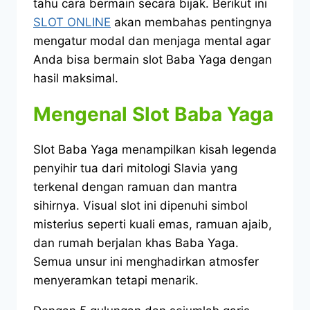
tahu cara bermain secara bijak. Berikut ini
SLOT ONLINE
akan membahas pentingnya
mengatur modal dan menjaga mental agar
Anda bisa bermain slot Baba Yaga dengan
hasil maksimal.
Mengenal Slot Baba Yaga
Slot Baba Yaga menampilkan kisah legenda
penyihir tua dari mitologi Slavia yang
terkenal dengan ramuan dan mantra
sihirnya. Visual slot ini dipenuhi simbol
misterius seperti kuali emas, ramuan ajaib,
dan rumah berjalan khas Baba Yaga.
Semua unsur ini menghadirkan atmosfer
menyeramkan tetapi menarik.