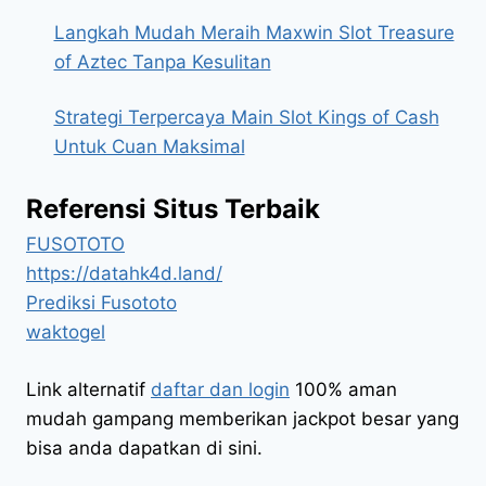
Langkah Mudah Meraih Maxwin Slot Treasure
of Aztec Tanpa Kesulitan
Strategi Terpercaya Main Slot Kings of Cash
Untuk Cuan Maksimal
Referensi Situs Terbaik
FUSOTOTO
https://datahk4d.land/
Prediksi Fusototo
waktogel
Link alternatif
daftar dan login
100% aman
mudah gampang memberikan jackpot besar yang
bisa anda dapatkan di sini.