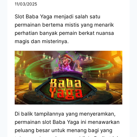
11/03/2025
Slot Baba Yaga menjadi salah satu
permainan bertema mistis yang menarik
perhatian banyak pemain berkat nuansa
magis dan misterinya.
Di balik tampilannya yang menyeramkan,
permainan slot Baba Yaga ini menawarkan
peluang besar untuk menang bagi yang