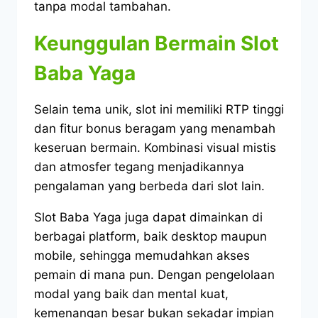
tanpa modal tambahan.
Keunggulan Bermain Slot
Baba Yaga
Selain tema unik, slot ini memiliki RTP tinggi
dan fitur bonus beragam yang menambah
keseruan bermain. Kombinasi visual mistis
dan atmosfer tegang menjadikannya
pengalaman yang berbeda dari slot lain.
Slot Baba Yaga juga dapat dimainkan di
berbagai platform, baik desktop maupun
mobile, sehingga memudahkan akses
pemain di mana pun. Dengan pengelolaan
modal yang baik dan mental kuat,
kemenangan besar bukan sekadar impian