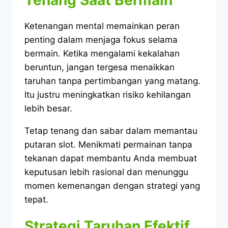
Tenang Saat Bermain
Ketenangan mental memainkan peran
penting dalam menjaga fokus selama
bermain. Ketika mengalami kekalahan
beruntun, jangan tergesa menaikkan
taruhan tanpa pertimbangan yang matang.
Itu justru meningkatkan risiko kehilangan
lebih besar.
Tetap tenang dan sabar dalam memantau
putaran slot. Menikmati permainan tanpa
tekanan dapat membantu Anda membuat
keputusan lebih rasional dan menunggu
momen kemenangan dengan strategi yang
tepat.
Strategi Taruhan Efektif