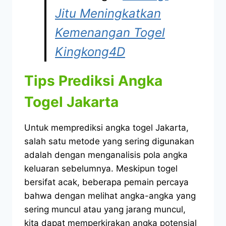
Jitu Meningkatkan
Kemenangan Togel
Kingkong4D
Tips Prediksi Angka
Togel Jakarta
Untuk memprediksi angka togel Jakarta,
salah satu metode yang sering digunakan
adalah dengan menganalisis pola angka
keluaran sebelumnya. Meskipun togel
bersifat acak, beberapa pemain percaya
bahwa dengan melihat angka-angka yang
sering muncul atau yang jarang muncul,
kita dapat memperkirakan angka potensial