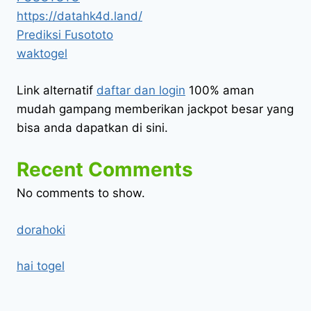
https://datahk4d.land/
Prediksi Fusototo
waktogel
Link alternatif
daftar dan login
100% aman
mudah gampang memberikan jackpot besar yang
bisa anda dapatkan di sini.
Recent Comments
No comments to show.
dorahoki
hai togel