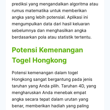
prediksi yang mengandalkan algoritma atau
rumus matematika untuk memberikan
angka yang lebih potensial. Aplikasi ini
mengumpulkan data dari hasil keluaran
sebelumnya dan menghasilkan angka
berdasarkan pola atau statistik tertentu.
Potensi Kemenangan
Togel Hongkong
Potensi kemenangan dalam togel
Hongkong sangat bergantung pada jenis
taruhan yang Anda pilih. Taruhan 4D, yang
mengharuskan Anda menebak empat
angka secara tepat dalam urutan yang
benar, memberikan hadiah yang paling