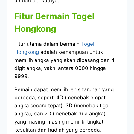
undian berikutnya.
Fitur Bermain Togel
Hongkong
Fitur utama dalam bermain
Togel
Hongkong
adalah kemampuan untuk
memilih angka yang akan dipasang dari 4
digit angka, yakni antara 0000 hingga
9999.
Pemain dapat memilih jenis taruhan yang
berbeda, seperti 4D (menebak empat
angka secara tepat), 3D (menebak tiga
angka), dan 2D (menebak dua angka),
yang masing-masing memiliki tingkat
kesulitan dan hadiah yang berbeda.