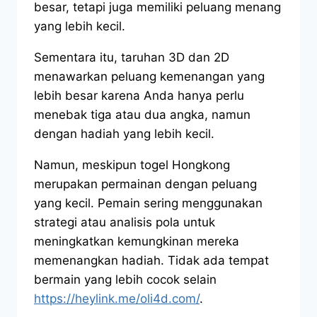
besar, tetapi juga memiliki peluang menang
yang lebih kecil.
Sementara itu, taruhan 3D dan 2D
menawarkan peluang kemenangan yang
lebih besar karena Anda hanya perlu
menebak tiga atau dua angka, namun
dengan hadiah yang lebih kecil.
Namun, meskipun togel Hongkong
merupakan permainan dengan peluang
yang kecil. Pemain sering menggunakan
strategi atau analisis pola untuk
meningkatkan kemungkinan mereka
memenangkan hadiah. Tidak ada tempat
bermain yang lebih cocok selain
https://heylink.me/oli4d.com/
.