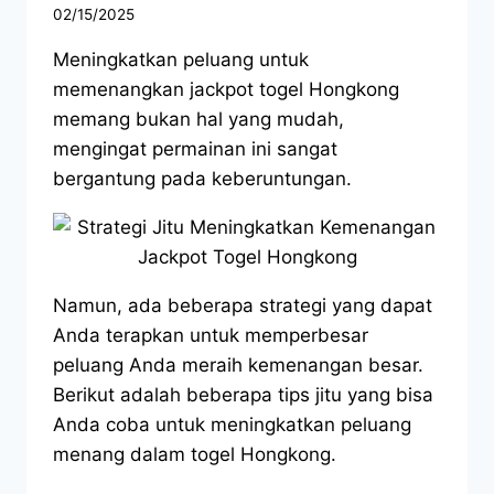
02/15/2025
Meningkatkan peluang untuk
memenangkan jackpot togel Hongkong
memang bukan hal yang mudah,
mengingat permainan ini sangat
bergantung pada keberuntungan.
Namun, ada beberapa strategi yang dapat
Anda terapkan untuk memperbesar
peluang Anda meraih kemenangan besar.
Berikut adalah beberapa tips jitu yang bisa
Anda coba untuk meningkatkan peluang
menang dalam togel Hongkong.