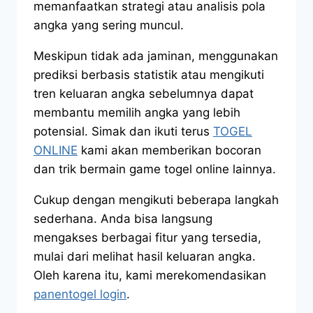
memanfaatkan strategi atau analisis pola
angka yang sering muncul.
Meskipun tidak ada jaminan, menggunakan
prediksi berbasis statistik atau mengikuti
tren keluaran angka sebelumnya dapat
membantu memilih angka yang lebih
potensial. Simak dan ikuti terus
TOGEL
ONLINE
kami akan memberikan bocoran
dan trik bermain game togel online lainnya.
Cukup dengan mengikuti beberapa langkah
sederhana. Anda bisa langsung
mengakses berbagai fitur yang tersedia,
mulai dari melihat hasil keluaran angka.
Oleh karena itu, kami merekomendasikan
panentogel login
.