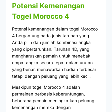
Potensi Kemenangan
Togel Morocco 4
Potensi kemenangan dalam togel Morocco
4 bergantung pada jenis taruhan yang
Anda pilih dan jumlah kombinasi angka
yang dipertaruhkan. Taruhan 4D, yang
mengharuskan pemain untuk menebak
empat angka secara tepat dalam urutan
yang benar, menawarkan hadiah terbesar
tetapi dengan peluang yang lebih kecil.
Meskipun togel Morocco 4 adalah
permainan berbasis keberuntungan,
beberapa pemain meningkatkan peluang
kemenangan mereka dengan