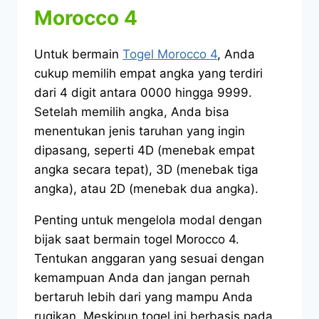
Morocco 4
Untuk bermain
Togel Morocco 4
, Anda
cukup memilih empat angka yang terdiri
dari 4 digit antara 0000 hingga 9999.
Setelah memilih angka, Anda bisa
menentukan jenis taruhan yang ingin
dipasang, seperti 4D (menebak empat
angka secara tepat), 3D (menebak tiga
angka), atau 2D (menebak dua angka).
Penting untuk mengelola modal dengan
bijak saat bermain togel Morocco 4.
Tentukan anggaran yang sesuai dengan
kemampuan Anda dan jangan pernah
bertaruh lebih dari yang mampu Anda
rugikan. Meskipun togel ini berbasis pada