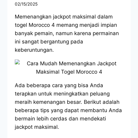
02/15/2025
Memenangkan jackpot maksimal dalam
togel Morocco 4 memang menjadi impian
banyak pemain, namun karena permainan
ini sangat bergantung pada
keberuntungan.
Ada beberapa cara yang bisa Anda
terapkan untuk meningkatkan peluang
meraih kemenangan besar. Berikut adalah
beberapa tips yang dapat membantu Anda
bermain lebih cerdas dan mendekati
jackpot maksimal.