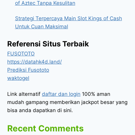
of Aztec Tanpa Kesulitan
Strategi Terpercaya Main Slot Kings of Cash
Untuk Cuan Maksimal
Referensi Situs Terbaik
FUSOTOTO
https://datahk4d.land/
Prediksi Fusototo
waktogel
Link alternatif
daftar dan login
100% aman
mudah gampang memberikan jackpot besar yang
bisa anda dapatkan di sini.
Recent Comments