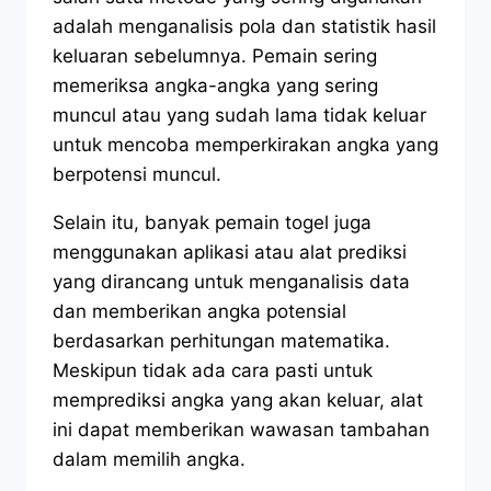
adalah menganalisis pola dan statistik hasil
keluaran sebelumnya. Pemain sering
memeriksa angka-angka yang sering
muncul atau yang sudah lama tidak keluar
untuk mencoba memperkirakan angka yang
berpotensi muncul.
Selain itu, banyak pemain togel juga
menggunakan aplikasi atau alat prediksi
yang dirancang untuk menganalisis data
dan memberikan angka potensial
berdasarkan perhitungan matematika.
Meskipun tidak ada cara pasti untuk
memprediksi angka yang akan keluar, alat
ini dapat memberikan wawasan tambahan
dalam memilih angka.