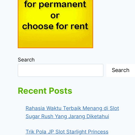
Search
Search
Recent Posts
Rahasia Waktu Terbaik Menang di Slot
Sugar Rush Yang Jarang Diketahui
Trik Pola JP Slot Starlight Princess