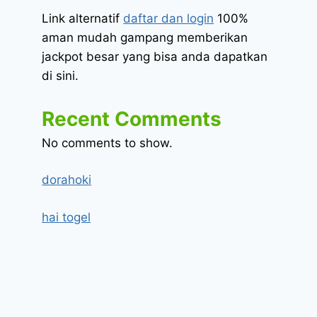
Link alternatif
daftar dan login
100%
aman mudah gampang memberikan
jackpot besar yang bisa anda dapatkan
di sini.
Recent Comments
No comments to show.
dorahoki
hai togel