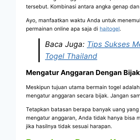
tersebut. Kombinasi antara angka genap dan 
Ayo, manfaatkan waktu Anda untuk menemukan
permainan online apa saja di
haitogel
.
Baca Juga:
Tips Sukses M
Togel Thailand
Mengatur Anggaran Dengan Bijak
Meskipun tujuan utama bermain togel adalah
mengatur anggaran secara bijak. Jangan sa
Tetapkan batasan berapa banyak uang yang s
mengatur anggaran, Anda tidak hanya bisa m
jika hasilnya tidak sesuai harapan.