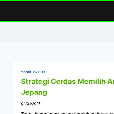
Skip
to
content
TOGEL ONLINE
Strategi Cerdas Memilih 
Jepang
04/01/2025
Togel Jepang merupakan permainan lotere ya