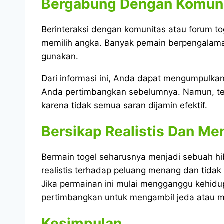
Bergabung Dengan Komun
Berinteraksi dengan komunitas atau forum
memilih angka. Banyak pemain berpengalaman
gunakan.
Dari informasi ini, Anda dapat mengumpulka
Anda pertimbangkan sebelumnya. Namun, tetap
karena tidak semua saran dijamin efektif.
Bersikap Realistis Dan M
Bermain togel seharusnya menjadi sebuah hi
realistis terhadap peluang menang dan tidak
Jika permainan ini mulai mengganggu kehidu
pertimbangkan untuk mengambil jeda atau m
Kesimpulan