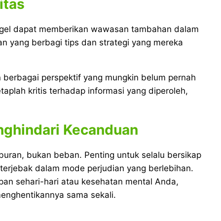
itas
 togel dapat memberikan wawasan tambahan dalam
 yang berbagi tips dan strategi yang mereka
n berbagai perspektif yang mungkin belum pernah
lah kritis terhadap informasi yang diperoleh,
enghindari Kecanduan
buran, bukan beban. Penting untuk selalu bersikap
 terjebak dalam mode perjudian yang berlebihan.
pan sehari-hari atau kesehatan mental Anda,
enghentikannya sama sekali.