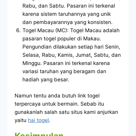
Rabu, dan Sabtu. Pasaran ini terkenal
karena sistem taruhannya yang unik
dan pembayarannya yang konsisten.
Togel Macau (MC): Togel Macau adalah
pasaran togel populer di Makau.
Pengundian dilakukan setiap hari Senin,
Selasa, Rabu, Kamis, Jumat, Sabtu, dan
Minggu. Pasaran ini terkenal karena
variasi taruhan yang beragam dan
hadiah yang besar.
Namun tentu anda butuh link togel
terpercaya untuk bermain. Sebab itu
gunakanlah salah satu situs kami anjurkan
yaitu
hai togel
.
Kesimpulan