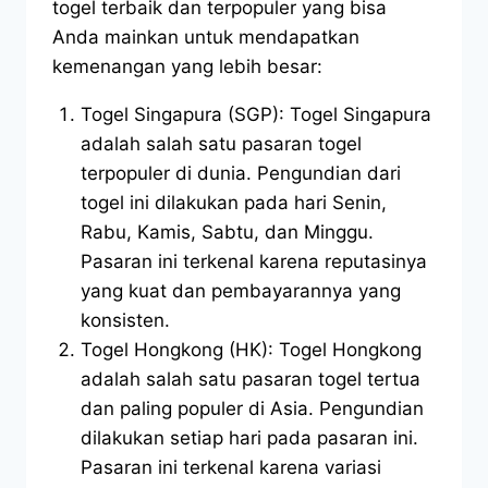
togel terbaik dan terpopuler yang bisa
Anda mainkan untuk mendapatkan
kemenangan yang lebih besar:
Togel Singapura (SGP): Togel Singapura
adalah salah satu pasaran togel
terpopuler di dunia. Pengundian dari
togel ini dilakukan pada hari Senin,
Rabu, Kamis, Sabtu, dan Minggu.
Pasaran ini terkenal karena reputasinya
yang kuat dan pembayarannya yang
konsisten.
Togel Hongkong (HK): Togel Hongkong
adalah salah satu pasaran togel tertua
dan paling populer di Asia. Pengundian
dilakukan setiap hari pada pasaran ini.
Pasaran ini terkenal karena variasi