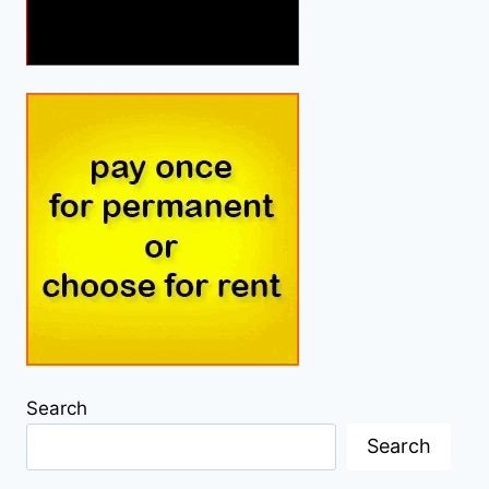
Search
Search