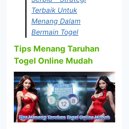
Terbaik Untuk
Menang Dalam
Bermain Togel
Tips Menang Taruhan
Togel Online Mudah