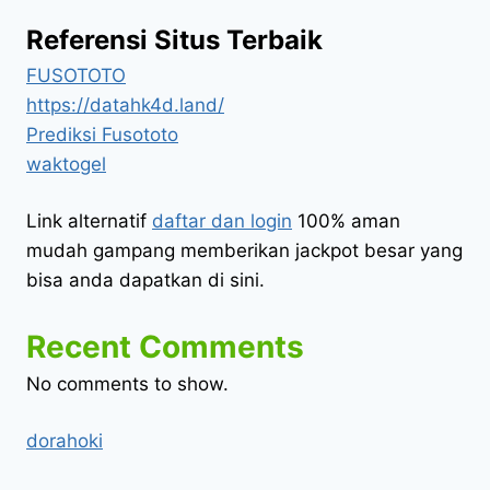
Referensi Situs Terbaik
FUSOTOTO
https://datahk4d.land/
Prediksi Fusototo
waktogel
Link alternatif
daftar dan login
100% aman
mudah gampang memberikan jackpot besar yang
bisa anda dapatkan di sini.
Recent Comments
No comments to show.
dorahoki