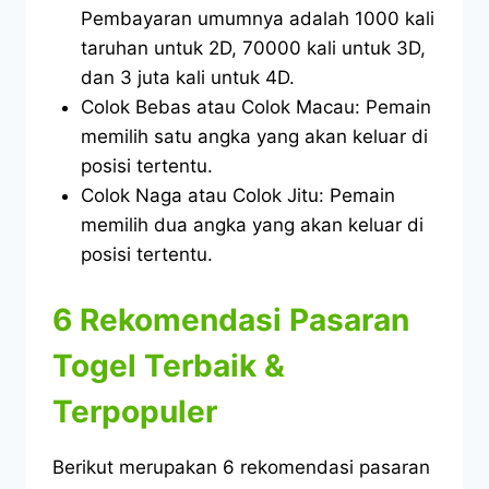
Pembayaran umumnya adalah 1000 kali
taruhan untuk 2D, 70000 kali untuk 3D,
dan 3 juta kali untuk 4D.
Colok Bebas atau Colok Macau: Pemain
memilih satu angka yang akan keluar di
posisi tertentu.
Colok Naga atau Colok Jitu: Pemain
memilih dua angka yang akan keluar di
posisi tertentu.
6 Rekomendasi Pasaran
Togel Terbaik &
Terpopuler
Berikut merupakan 6 rekomendasi pasaran