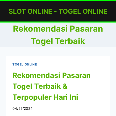
Skip
SLOT ONLINE - TOGEL ONLINE
to
content
Rekomendasi Pasaran
Togel Terbaik
TOGEL ONLINE
Rekomendasi Pasaran
Togel Terbaik &
Terpopuler Hari Ini
04/26/2024