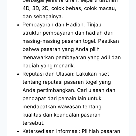
berbagai jenis taruhan, seperti taruhan
4D, 3D, 2D, colok bebas, colok macau,
dan sebagainya.
Pembayaran dan Hadiah: Tinjau
struktur pembayaran dan hadiah dari
masing-masing pasaran togel. Pastikan
bahwa pasaran yang Anda pilih
menawarkan pembayaran yang adil dan
hadiah yang menarik.
Reputasi dan Ulasan: Lakukan riset
tentang reputasi pasaran togel yang
Anda pertimbangkan. Cari ulasan dan
pendapat dari pemain lain untuk
mendapatkan wawasan tentang
kualitas dan keandalan pasaran
tersebut.
Ketersediaan Informasi: Pilihlah pasaran