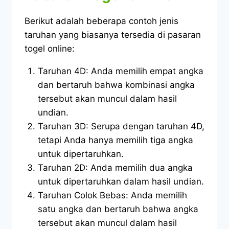
Berikut adalah beberapa contoh jenis
taruhan yang biasanya tersedia di pasaran
togel online:
Taruhan 4D: Anda memilih empat angka
dan bertaruh bahwa kombinasi angka
tersebut akan muncul dalam hasil
undian.
Taruhan 3D: Serupa dengan taruhan 4D,
tetapi Anda hanya memilih tiga angka
untuk dipertaruhkan.
Taruhan 2D: Anda memilih dua angka
untuk dipertaruhkan dalam hasil undian.
Taruhan Colok Bebas: Anda memilih
satu angka dan bertaruh bahwa angka
tersebut akan muncul dalam hasil