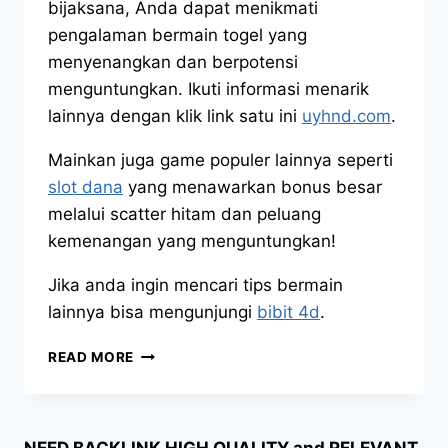
bijaksana, Anda dapat menikmati
pengalaman bermain togel yang
menyenangkan dan berpotensi
menguntungkan. Ikuti informasi menarik
lainnya dengan klik link satu ini
uyhnd.com
.
Mainkan juga game populer lainnya seperti
slot dana
yang menawarkan bonus besar
melalui scatter hitam dan peluang
kemenangan yang menguntungkan!
Jika anda ingin mencari tips bermain
lainnya bisa mengunjungi
bibit 4d
.
REKOMENDASI
READ MORE
PASARAN
TOGEL
TERBAIK
&
NEED BACKLINK HIGH QUALITY and RELEVANT