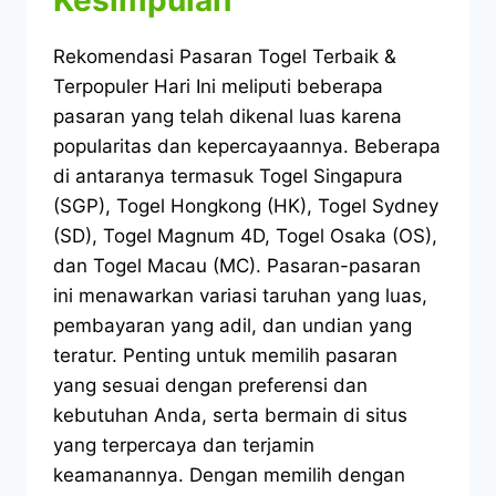
Rekomendasi Pasaran Togel Terbaik &
Terpopuler Hari Ini meliputi beberapa
pasaran yang telah dikenal luas karena
popularitas dan kepercayaannya. Beberapa
di antaranya termasuk Togel Singapura
(SGP), Togel Hongkong (HK), Togel Sydney
(SD), Togel Magnum 4D, Togel Osaka (OS),
dan Togel Macau (MC). Pasaran-pasaran
ini menawarkan variasi taruhan yang luas,
pembayaran yang adil, dan undian yang
teratur. Penting untuk memilih pasaran
yang sesuai dengan preferensi dan
kebutuhan Anda, serta bermain di situs
yang terpercaya dan terjamin
keamanannya. Dengan memilih dengan