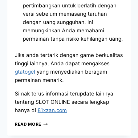
pertimbangkan untuk berlatih dengan
versi sebelum memasang taruhan
dengan uang sungguhan. Ini
memungkinkan Anda memahami
permainan tanpa risiko kehilangan uang.
Jika anda tertarik dengan game berkualitas
tinggi lainnya, Anda dapat mengakses
gtatogel
yang menyediakan beragam
permainan menarik.
Simak terus informasi terupdate lainnya
tentang SLOT ONLINE secara lengkap
hanya di
81xzan.com
FISHIN
READ MORE
FRENZY
–