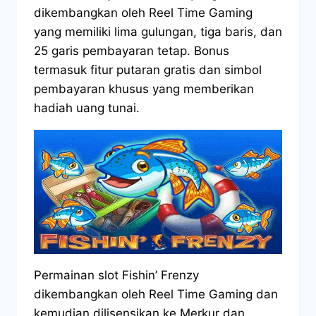
dikembangkan oleh Reel Time Gaming
yang memiliki lima gulungan, tiga baris, dan
25 garis pembayaran tetap. Bonus
termasuk fitur putaran gratis dan simbol
pembayaran khusus yang
memberikan
hadiah uang tunai.
Permainan slot Fishin’ Frenzy
dikembangkan oleh Reel Time Gaming dan
kemudian dilisensikan ke Merkur dan