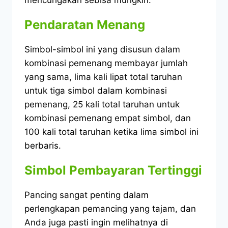
Pendaratan Menang
Simbol-simbol ini yang disusun dalam
kombinasi pemenang membayar jumlah
yang sama, lima kali lipat total taruhan
untuk tiga simbol dalam kombinasi
pemenang, 25 kali total taruhan untuk
kombinasi pemenang empat simbol, dan
100 kali total taruhan ketika lima simbol ini
berbaris.
Simbol Pembayaran Tertinggi
Pancing sangat penting dalam
perlengkapan pemancing yang tajam, dan
Anda juga pasti ingin melihatnya di