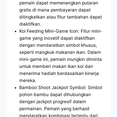
pemain dapat memenangkan putaran
gratis di mana pembayaran dapat
ditingkatkan atau fitur tambahan dapat
diaktifkan.
Koi Feeding Mini-Game Icon: Fitur mini-
game yang inovatif dapat diaktifkan
dengan mendaratkan simbol khusus,
seperti mangkuk makanan ikan. Dalam
mini-game ini, pemain mungkin diminta
untuk memberi makan ikan koi dan
menerima hadiah berdasarkan kinerja
mereka.
Bamboo Shoot Jackpot Symbol: Simbol
pohon bambu dapat dihubungkan
dengan jackpot progresif dalam
permainan. Pemain yang berhasil
mendaratkan kombinasi tertentu dari