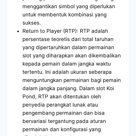
menggantikan simbol yang diperlukan
untuk membentuk kombinasi yang
sukses.
Return to Player (RTP): RTP adalah
persentase teoretis dari total taruhan
yang dipertaruhkan dalam permainan
slot yang diharapkan akan dikembalikan
kepada pemain dalam jangka waktu
tertentu. Ini adalah ukuran seberapa
menguntungkan permainan bagi pemain
dalam jangka panjang. Dalam slot Koi
Pond, RTP akan ditentukan oleh
penyedia perangkat lunak atau
pengembang permainan dan bisa
bervariasi tergantung pada aturan
permainan dan konfigurasi yang