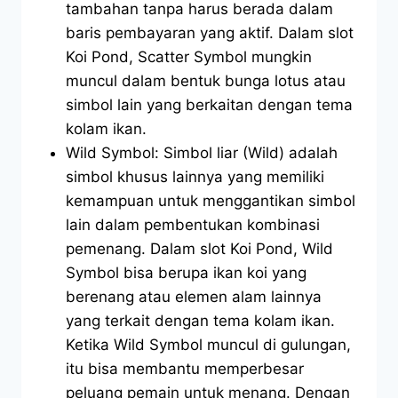
tambahan tanpa harus berada dalam
baris pembayaran yang aktif. Dalam slot
Koi Pond, Scatter Symbol mungkin
muncul dalam bentuk bunga lotus atau
simbol lain yang berkaitan dengan tema
kolam ikan.
Wild Symbol: Simbol liar (Wild) adalah
simbol khusus lainnya yang memiliki
kemampuan untuk menggantikan simbol
lain dalam pembentukan kombinasi
pemenang. Dalam slot Koi Pond, Wild
Symbol bisa berupa ikan koi yang
berenang atau elemen alam lainnya
yang terkait dengan tema kolam ikan.
Ketika Wild Symbol muncul di gulungan,
itu bisa membantu memperbesar
peluang pemain untuk menang. Dengan