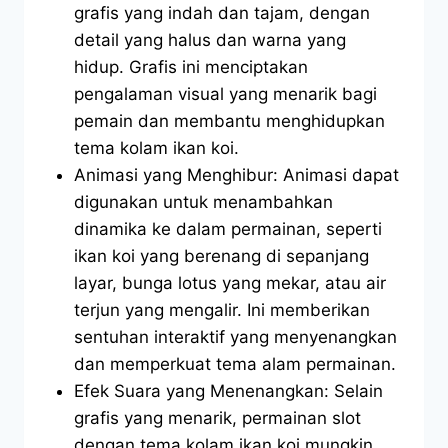
grafis yang indah dan tajam, dengan
detail yang halus dan warna yang
hidup. Grafis ini menciptakan
pengalaman visual yang menarik bagi
pemain dan membantu menghidupkan
tema kolam ikan koi.
Animasi yang Menghibur: Animasi dapat
digunakan untuk menambahkan
dinamika ke dalam permainan, seperti
ikan koi yang berenang di sepanjang
layar, bunga lotus yang mekar, atau air
terjun yang mengalir. Ini memberikan
sentuhan interaktif yang menyenangkan
dan memperkuat tema alam permainan.
Efek Suara yang Menenangkan: Selain
grafis yang menarik, permainan slot
dengan tema kolam ikan koi mungkin