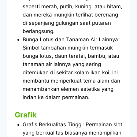
seperti merah, putih, kuning, atau hitam,
dan mereka mungkin terlihat berenang
di sepanjang gulungan saat putaran
berlangsung.
Bunga Lotus dan Tanaman Air Lainnya:
Simbol tambahan mungkin termasuk
bunga lotus, daun teratai, bambu, atau
tanaman air lainnya yang sering
ditemukan di sekitar kolam ikan koi. Ini
membantu memperkuat tema alam dan
menambahkan elemen estetika yang
indah ke dalam permainan.
Grafik
Grafis Berkualitas Tinggi: Permainan slot
yang berkualitas biasanya menampilkan