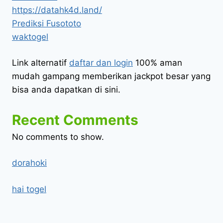
https://datahk4d.land/
Prediksi Fusototo
waktogel
Link alternatif
daftar dan login
100% aman
mudah gampang memberikan jackpot besar yang
bisa anda dapatkan di sini.
Recent Comments
No comments to show.
dorahoki
hai togel