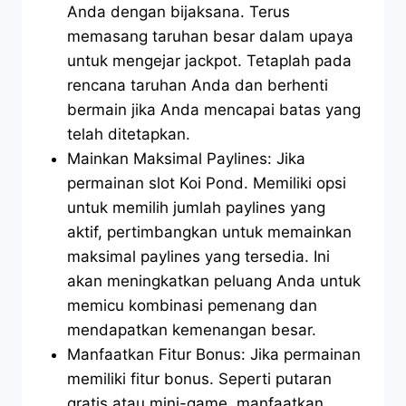
Anda dengan bijaksana. Terus
memasang taruhan besar dalam upaya
untuk mengejar jackpot. Tetaplah pada
rencana taruhan Anda dan berhenti
bermain jika Anda mencapai batas yang
telah ditetapkan.
Mainkan Maksimal Paylines: Jika
permainan slot Koi Pond. Memiliki opsi
untuk memilih jumlah paylines yang
aktif, pertimbangkan untuk memainkan
maksimal paylines yang tersedia. Ini
akan meningkatkan peluang Anda untuk
memicu kombinasi pemenang dan
mendapatkan kemenangan besar.
Manfaatkan Fitur Bonus: Jika permainan
memiliki fitur bonus. Seperti putaran
gratis atau mini-game, manfaatkan