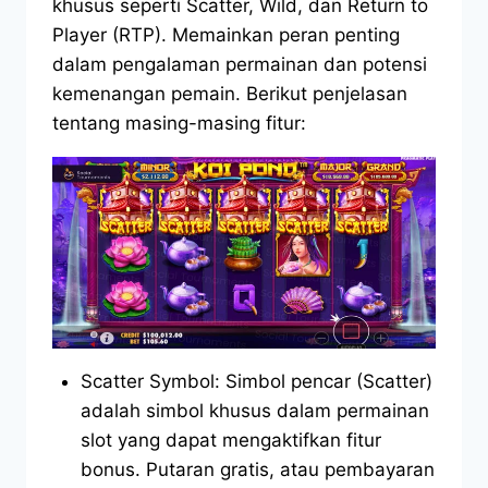
khusus seperti Scatter, Wild, dan Return to
Player (RTP). Memainkan peran penting
dalam pengalaman permainan dan potensi
kemenangan pemain. Berikut penjelasan
tentang masing-masing fitur:
Scatter Symbol: Simbol pencar (Scatter)
adalah simbol khusus dalam permainan
slot yang dapat mengaktifkan fitur
bonus. Putaran gratis, atau pembayaran