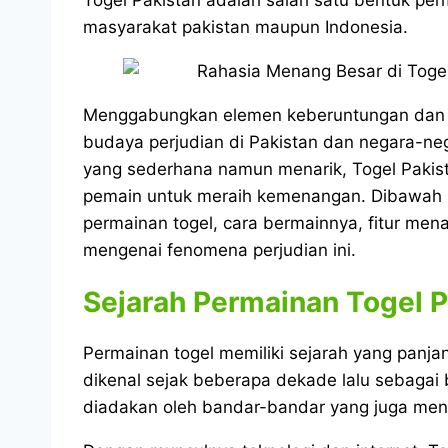
masyarakat pakistan maupun Indonesia.
Menggabungkan elemen keberuntungan dan str
budaya perjudian di Pakistan dan negara-ne
yang sederhana namun menarik, Togel Pakis
pemain untuk meraih kemenangan. Dibawah 
permainan togel, cara bermainnya, fitur mena
mengenai fenomena perjudian ini.
Sejarah Permainan Togel P
Permainan togel memiliki sejarah yang panja
dikenal sejak beberapa dekade lalu sebagai bag
diadakan oleh bandar-bandar yang juga menge