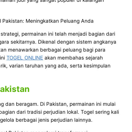
ategi, permainan ini telah menjadi bagian dari
gara sekitarnya. Dikenal dengan sistem angkanya
tan menawarkan berbagai peluang bagi para
ini
TOGEL ONLINE
akan membahas sejarah
rik, varian taruhan yang ada, serta kesimpulan
akistan
ng dan beragam. Di Pakistan, permainan ini mulai
ian dari tradisi perjudian lokal. Togel sering kali
lola berbagai jenis perjudian lainnya.