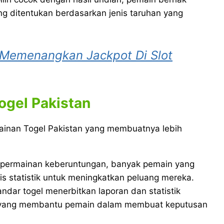
 ditentukan berdasarkan jenis taruhan yang
Memenangkan Jackpot Di Slot
ogel Pakistan
ainan Togel Pakistan yang membuatnya lebih
 permainan keberuntungan, banyak pemain yang
s statistik untuk meningkatkan peluang mereka.
dar togel menerbitkan laporan dan statistik
l, yang membantu pemain dalam membuat keputusan