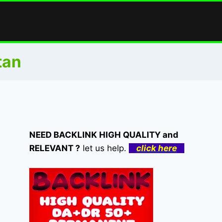
tan
NEED BACKLINK HIGH QUALITY and
RELEVANT ?
let us help.
click here