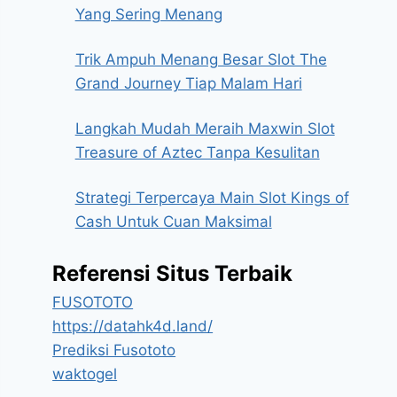
Yang Sering Menang
Trik Ampuh Menang Besar Slot The
Grand Journey Tiap Malam Hari
Langkah Mudah Meraih Maxwin Slot
Treasure of Aztec Tanpa Kesulitan
Strategi Terpercaya Main Slot Kings of
Cash Untuk Cuan Maksimal
Referensi Situs Terbaik
FUSOTOTO
https://datahk4d.land/
Prediksi Fusototo
waktogel