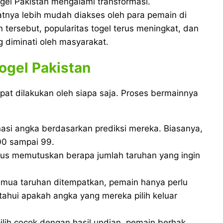
gel Pakistan mengalami transformasi.
nya lebih mudah diakses oleh para pemain di
 tersebut, popularitas togel terus meningkat, dan
g diminati oleh masyarakat.
ogel Pakistan
at dilakukan oleh siapa saja. Proses bermainnya
si angka berdasarkan prediksi mereka. Biasanya,
00 sampai 99.
s memutuskan berapa jumlah taruhan yang ingin
mua taruhan ditempatkan, pemain hanya perlu
hui apakah angka yang mereka pilih keluar
ilih cocok dengan hasil undian, pemain berhak