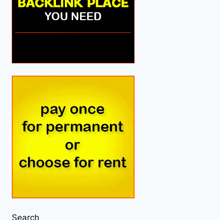
Search