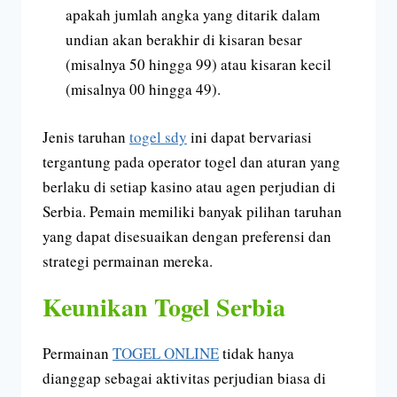
apakah jumlah angka yang ditarik dalam
undian akan berakhir di kisaran besar
(misalnya 50 hingga 99) atau kisaran kecil
(misalnya 00 hingga 49).
Jenis taruhan
togel sdy
ini dapat bervariasi
tergantung pada operator togel dan aturan yang
berlaku di setiap kasino atau agen perjudian di
Serbia. Pemain memiliki banyak pilihan taruhan
yang dapat disesuaikan dengan preferensi dan
strategi permainan mereka.
Keunikan Togel Serbia
Permainan
TOGEL ONLINE
tidak hanya
dianggap sebagai aktivitas perjudian biasa di