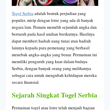
Togel Serbia
adalah bentuk perjudian yang
populer, mirip dengan lotre yang ada di banyak
negara lain. Pemain memilih sejumlah angka dan
bertaruh pada hasil undian berikutnya. Hasilnya
dapat memberi hadiah uang tunai atau hadiah
lainnya kepada para pemenang yang berhasil
menebak angka-angka yang benar. Permainan ini
memiliki pengaruh yang kuat dalam budaya
Serbia, dengan banyak orang yang melihatnya
sebagai cara untuk mengubah kehidupan mereka
secara finansial.
Sejarah Singkat Togel Serbia
Permainan togel atau lotre telah menjadi bagian