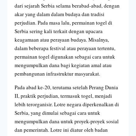
dari sejarah Serbia selama berabad-abad, dengan
akar yang dalam dalam budaya dan tradisi
perjudian. Pada masa lalu, permainan togel di
Serbia sering kali terkait dengan upacara
keagamaan atau perayaan budaya. Misalnya,
dalam beberapa festival atau perayaan tertentu,
permainan togel digunakan sebagai cara untuk
mengumpulkan dana bagi kegiatan amal atau
pembangunan infrastruktur masyarakat.
Pada abad ke-20, terutama setelah Perang Dunia
II, praktik perjudian, termasuk togel, menjadi
lebih terorganisir. Lotre negara diperkenalkan di
Serbia, yang dimulai sebagai cara untuk
mengumpulkan dana untuk proyek-proyek sosial
dan pemerintah. Lotre ini diatur oleh badan