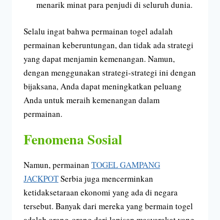
menarik minat para penjudi di seluruh dunia.
Selalu ingat bahwa permainan togel adalah
permainan keberuntungan, dan tidak ada strategi
yang dapat menjamin kemenangan. Namun,
dengan menggunakan strategi-strategi ini dengan
bijaksana, Anda dapat meningkatkan peluang
Anda untuk meraih kemenangan dalam
permainan.
Fenomena Sosial
Namun, permainan
TOGEL GAMPANG
JACKPOT
Serbia juga mencerminkan
ketidaksetaraan ekonomi yang ada di negara
tersebut. Banyak dari mereka yang bermain togel
adalah orang-orang dari lapisan masyarakat yang