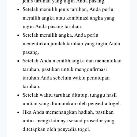
jenis taruhan yang ingin Anda pasang.
Setelah memilih jenis taruhan, Anda perlu
memilih angka atau kombinasi angka yang
ingin Anda pasang taruhan.
Setelah memilih angka, Anda perlu
menentukan jumlah taruhan yang ingin Anda
pasang.
Setelah Anda memilih angka dan menentukan
taruhan, pastikan untuk mengonfirmasi
taruhan Anda sebelum waktu penutupan
taruhan.
Setelah waktu taruhan ditutup, tunggu hasil
undian yang diumumkan oleh penyedia togel.
Jika Anda memenangkan hadiah, pastikan
untuk mengklaimnya sesuai prosedur yang
ditetapkan oleh penyedia togel.