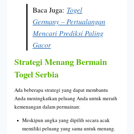
Togel
Baca Juga:
Germany – Pertualangan
Mencari Prediksi Paling
Gacor
Strategi Menang Bermain
Togel Serbia
Ada beberapa strategi yang dapat membantu
Anda meningkatkan peluang Anda untuk meraih
kemenangan dalam permainan:
Meskipun angka yang dipilih secara acak
memiliki peluang yang sama untuk menang.