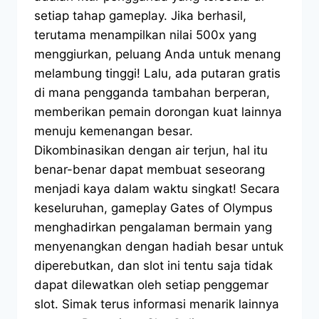
setiap tahap gameplay. Jika berhasil,
terutama menampilkan nilai 500x yang
menggiurkan, peluang Anda untuk menang
melambung tinggi! Lalu, ada putaran gratis
di mana pengganda tambahan berperan,
memberikan pemain dorongan kuat lainnya
menuju kemenangan besar.
Dikombinasikan dengan air terjun, hal itu
benar-benar dapat membuat seseorang
menjadi kaya dalam waktu singkat! Secara
keseluruhan, gameplay Gates of Olympus
menghadirkan pengalaman bermain yang
menyenangkan dengan hadiah besar untuk
diperebutkan, dan slot ini tentu saja tidak
dapat dilewatkan oleh setiap penggemar
slot. Simak terus informasi menarik lainnya