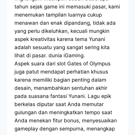
tahun sejak game ini memasuki pasar, kami
menemukan tampilan luarnya cukup
menawan dan enak dipandang, tidak ada
yang perlu dikeluhkan, kecuali mungkin
aspek kreativitas karena tema Yunani
adalah sesuatu yang sangat sering kita
lihat di pasar. dunia iGaming.
Aspek suara dari slot Gates of Olympus
juga patut mendapat perhatian khusus
karena memiliki bagian penting dalam
desain, menambahkan sentuhan akhir
pada suasana fantasi Yunani. Lagu epik
berkelas diputar saat Anda memutar
gulungan dan meningkatkan tempo saat
Anda menekan fitur bonus, menyesuaikan
gameplay dengan sempurna, menangkap