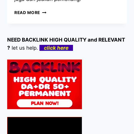
GATES
READ MORE
OF
OLYMPUS
–
SANG
NEED BACKLINK HIGH QUALITY and RELEVANT
DEWA
?
let us help.
click here
AKAN
MEMBERIKAN
HADIAH