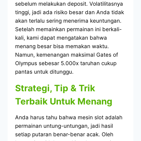
sebelum melakukan deposit. Volatilitasnya
tinggi, jadi ada risiko besar dan Anda tidak
akan terlalu sering menerima keuntungan.
Setelah memainkan permainan ini berkali-
kali, kami dapat mengatakan bahwa
menang besar bisa memakan waktu.
Namun, kemenangan maksimal Gates of
Olympus sebesar 5.000x taruhan cukup
pantas untuk ditunggu.
Strategi, Tip & Trik
Terbaik Untuk Menang
Anda harus tahu bahwa mesin slot adalah
permainan untung-untungan, jadi hasil
setiap putaran benar-benar acak. Oleh