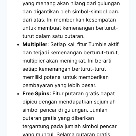
yang menang akan hilang dari gulungan
dan digantikan oleh simbol-simbol baru
dari atas. Ini memberikan kesempatan
untuk membuat kemenangan berturut-
turut dalam satu putaran.
Multiplier
: Setiap kali fitur Tumble aktif
dan terjadi kemenangan berturut-turut,
multiplier akan meningkat. Ini berarti
setiap kemenangan berturut-turut
memiliki potensi untuk memberikan
pembayaran yang lebih besar.
Free Spins
: Fitur putaran gratis dapat
dipicu dengan mendapatkan sejumlah
simbol pencar di gulungan. Jumlah
putaran gratis yang diberikan
tergantung pada jumlah simbol pencar
yang muncul. Selama putaran gratis,