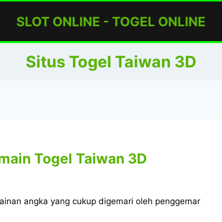
SLOT ONLINE - TOGEL ONLINE
Situs Togel Taiwan 3D
main Togel Taiwan 3D
ainan angka yang cukup digemari oleh penggemar