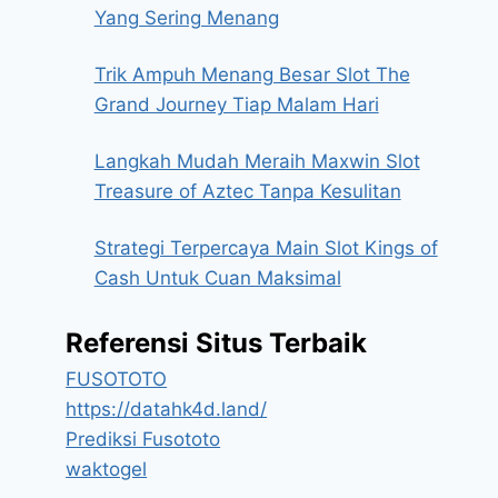
Yang Sering Menang
Trik Ampuh Menang Besar Slot The
Grand Journey Tiap Malam Hari
Langkah Mudah Meraih Maxwin Slot
Treasure of Aztec Tanpa Kesulitan
Strategi Terpercaya Main Slot Kings of
Cash Untuk Cuan Maksimal
Referensi Situs Terbaik
FUSOTOTO
https://datahk4d.land/
Prediksi Fusototo
waktogel