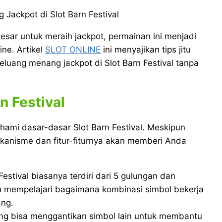
esar untuk meraih jackpot, permainan ini menjadi
ine. Artikel
SLOT ONLINE
ini menyajikan tips jitu
uang menang jackpot di Slot Barn Festival tanpa
 Festival
ami dasar-dasar Slot Barn Festival. Meskipun
anisme dan fitur-fiturnya akan memberi Anda
estival biasanya terdiri dari 5 gulungan dan
rlu mempelajari bagaimana kombinasi simbol bekerja
ng.
yang bisa menggantikan simbol lain untuk membantu