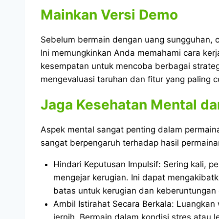
Mainkan Versi Demo
Sebelum bermain dengan uang sungguhan, co
Ini memungkinkan Anda memahami cara kerja
kesempatan untuk mencoba berbagai strategi
mengevaluasi taruhan dan fitur yang paling
Jaga Kesehatan Mental da
Aspek mental sangat penting dalam permainan
sangat berpengaruh terhadap hasil permain
Hindari Keputusan Impulsif: Sering kali, 
mengejar kerugian. Ini dapat mengakibat
batas untuk kerugian dan keberuntungan d
Ambil Istirahat Secara Berkala: Luangkan 
jernih. Bermain dalam kondisi stres ata