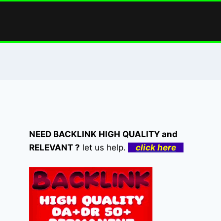
NEED BACKLINK HIGH QUALITY and
RELEVANT ?
let us help.
click here