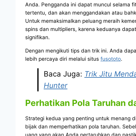
Anda. Pengganda ini dapat muncul selama fit
tertentu, dan akan menggandakan atau bahk
Untuk memaksimalkan peluang meraih kemenan
spins dan multipliers, karena keduanya dap
signifikan.
Dengan mengikuti tips dan trik ini. Anda da
lebih percaya diri melalui situs
fusototo
.
Baca Juga:
Trik Jitu Mend
Hunter
Perhatikan Pola Taruhan d
Strategi kedua yang penting untuk menang d
bijak dan memperhatikan pola taruhan. Seb
uang yang akan Anda pertaruhkan dan pastik