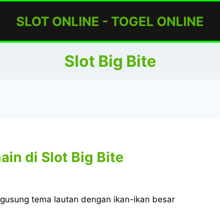
SLOT ONLINE - TOGEL ONLINE
Slot Big Bite
n di Slot Big Bite
ngusung tema lautan dengan ikan-ikan besar