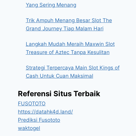
Yang Sering Menang
Trik Ampuh Menang Besar Slot The
Grand Journey Tiap Malam Hari
Langkah Mudah Meraih Maxwin Slot
Treasure of Aztec Tanpa Kesulitan
Strategi Terpercaya Main Slot Kings of
Cash Untuk Cuan Maksimal
Referensi Situs Terbaik
FUSOTOTO
https://datahk4d.land/
Prediksi Fusototo
waktogel