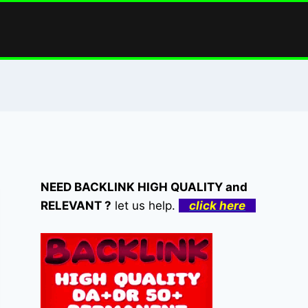
NEED BACKLINK HIGH QUALITY and
RELEVANT ?
let us help.
click here