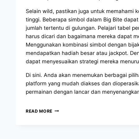
Selain wild, pastikan juga untuk memahami 
tinggi. Beberapa simbol dalam Big Bite dapa
jumlah tertentu di gulungan. Pelajari tabe
harus dicari dan bagaimana mereka dapat 
Menggunakan kombinasi simbol dengan bija
mendapatkan hadiah besar atau jackpot.
Den
dapat menyesuaikan strategi mereka menuru
Di sini. Anda akan menemukan berbagai pili
platform yang mudah diakses dan dioperasi
permainan dengan lancar dan menyenangkan
CARA
READ MORE
AMPUH
MENANG
BERMAIN
DI