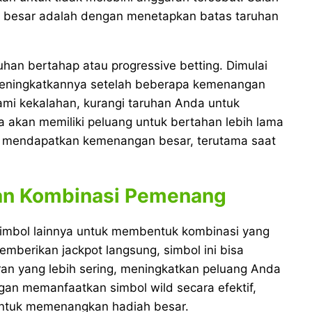
an besar adalah dengan menetapkan batas taruhan
uhan bertahap atau progressive betting. Dimulai
meningkatkannya setelah beberapa kemenangan
lami kekalahan, kurangi taruhan Anda untuk
da akan memiliki peluang untuk bertahan lebih lama
 mendapatkan kemenangan besar, terutama saat
dan Kombinasi Pemenang
 simbol lainnya untuk membentuk kombinasi yang
mberikan jackpot langsung, simbol ini bisa
 yang lebih sering, meningkatkan peluang Anda
n memanfaatkan simbol wild secara efektif,
ntuk memenangkan hadiah besar.