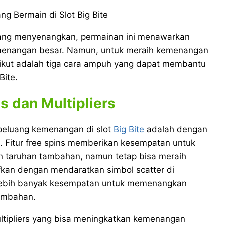
yang menyenangkan, permainan ini menawarkan
emenangan besar. Namun, untuk meraih kemenangan
erikut adalah tiga cara ampuh yang dapat membantu
Bite.
s dan Multipliers
 peluang kemenangan di slot
Big Bite
adalah dengan
s. Fitur free spins memberikan kesempatan untuk
 taruhan tambahan, namun tetap bisa meraih
tifkan dengan mendaratkan simbol scatter di
i lebih banyak kesempatan untuk memenangkan
ambahan.
multipliers yang bisa meningkatkan kemenangan