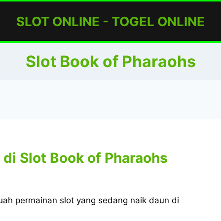
SLOT ONLINE - TOGEL ONLINE
Slot Book of Pharaohs
 di Slot Book of Pharaohs
uah permainan slot yang sedang naik daun di