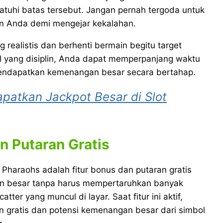
atuhi batas tersebut. Jangan pernah tergoda untuk
n Anda demi mengejar kekalahan.
realistis dan berhenti bermain begitu target
l yang disiplin, Anda dapat memperpanjang waktu
endapatkan kemenangan besar secara bertahap.
apatkan Jackpot Besar di Slot
n Putaran Gratis
f Pharaohs adalah fitur bonus dan putaran gratis
n besar tanpa harus mempertaruhkan banyak
atter yang muncul di layar. Saat fitur ini aktif,
gratis dan potensi kemenangan besar dari simbol