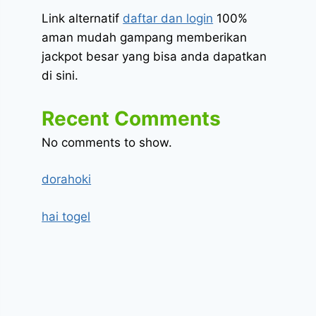
Link alternatif
daftar dan login
100%
aman mudah gampang memberikan
jackpot besar yang bisa anda dapatkan
di sini.
Recent Comments
No comments to show.
dorahoki
hai togel