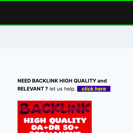
NEED BACKLINK HIGH QUALITY and
RELEVANT ?
let us help.
click here