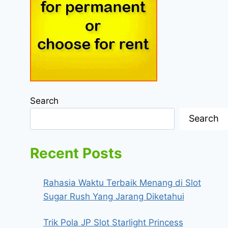
Search
Search
Recent Posts
Rahasia Waktu Terbaik Menang di Slot
Sugar Rush Yang Jarang Diketahui
Trik Pola JP Slot Starlight Princess