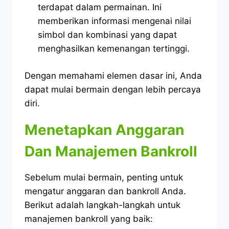
terdapat dalam permainan. Ini
memberikan informasi mengenai nilai
simbol dan kombinasi yang dapat
menghasilkan kemenangan tertinggi.
Dengan memahami elemen dasar ini, Anda
dapat mulai bermain dengan lebih percaya
diri.
Menetapkan Anggaran
Dan Manajemen Bankroll
Sebelum mulai bermain, penting untuk
mengatur anggaran dan bankroll Anda.
Berikut adalah langkah-langkah untuk
manajemen bankroll yang baik: