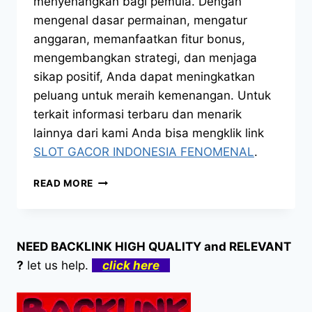
menyenangkan bagi pemula. ​Dengan
mengenal dasar permainan, mengatur
anggaran, memanfaatkan fitur bonus,
mengembangkan strategi, dan menjaga
sikap positif, Anda dapat meningkatkan
peluang untuk meraih kemenangan.​ Untuk
terkait informasi terbaru dan menarik
lainnya dari kami Anda bisa mengklik link
SLOT GACOR INDONESIA FENOMENAL
.
PANDUAN
READ MORE
LENGKAP
BERMAIN
SLOT
CARNIVAL
NEED BACKLINK HIGH QUALITY and RELEVANT
COVE
?
let us help.
click here
UNTUK
PEMULA