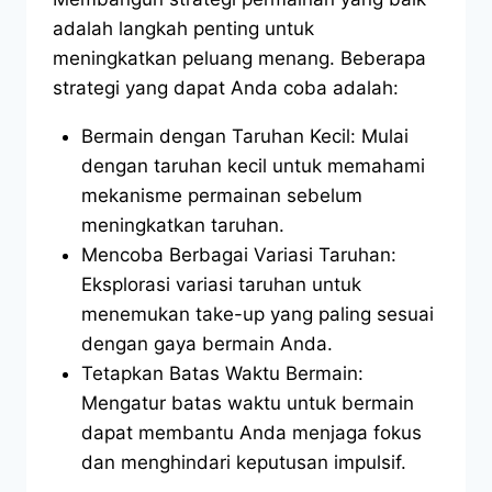
adalah langkah penting untuk
meningkatkan peluang menang. Beberapa
strategi yang dapat Anda coba adalah:
Bermain dengan Taruhan Kecil: Mulai
dengan taruhan kecil untuk memahami
mekanisme permainan sebelum
meningkatkan taruhan.
Mencoba Berbagai Variasi Taruhan:
Eksplorasi variasi taruhan untuk
menemukan take-up yang paling sesuai
dengan gaya bermain Anda.
Tetapkan Batas Waktu Bermain:
Mengatur batas waktu untuk bermain
dapat membantu Anda menjaga fokus
dan menghindari keputusan impulsif.