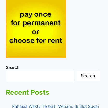
Search
Search
Recent Posts
Rahasia Waktu Terbaik Menang di Slot Sugar