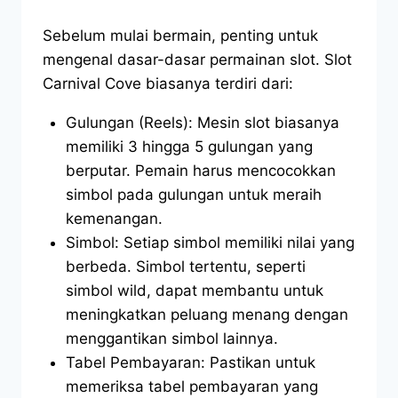
Sebelum mulai bermain, penting untuk
mengenal dasar-dasar permainan slot. Slot
Carnival Cove biasanya terdiri dari:
Gulungan (Reels): Mesin slot biasanya
memiliki 3 hingga 5 gulungan yang
berputar. Pemain harus mencocokkan
simbol pada gulungan untuk meraih
kemenangan.
Simbol: Setiap simbol memiliki nilai yang
berbeda. Simbol tertentu, seperti
simbol wild, dapat membantu untuk
meningkatkan peluang menang dengan
menggantikan simbol lainnya.
Tabel Pembayaran: Pastikan untuk
memeriksa tabel pembayaran yang