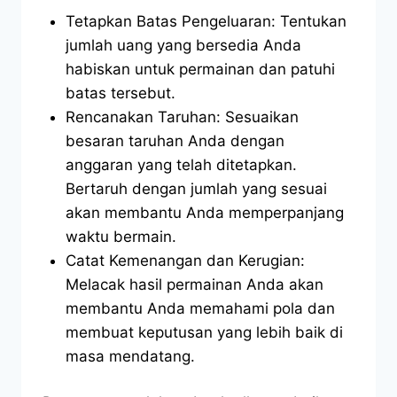
Tetapkan Batas Pengeluaran: Tentukan
jumlah uang yang bersedia Anda
habiskan untuk permainan dan patuhi
batas tersebut.
Rencanakan Taruhan: Sesuaikan
besaran taruhan Anda dengan
anggaran yang telah ditetapkan.
Bertaruh dengan jumlah yang sesuai
akan membantu Anda memperpanjang
waktu bermain.
Catat Kemenangan dan Kerugian:
Melacak hasil permainan Anda akan
membantu Anda memahami pola dan
membuat keputusan yang lebih baik di
masa mendatang.