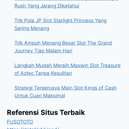
Rush Yang Jarang Diketahui
Trik Pola JP Slot Starlight Princess Yang
Sering Menang
Trik Ampuh Menang Besar Slot The Grand
Journey Tiap Malam Hari
Langkah Mudah Meraih Maxwin Slot Treasure
of Aztec Tanpa Kesulitan
Strategi Terpercaya Main Slot Kings of Cash
Untuk Cuan Maksimal
Referensi Situs Terbaik
FUSOTOTO