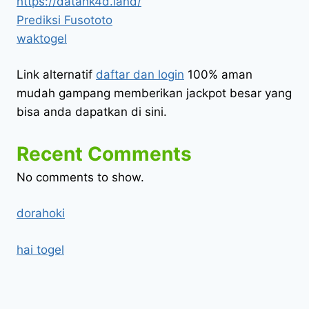
https://datahk4d.land/
Prediksi Fusototo
waktogel
Link alternatif
daftar dan login
100% aman
mudah gampang memberikan jackpot besar yang
bisa anda dapatkan di sini.
Recent Comments
No comments to show.
dorahoki
hai togel