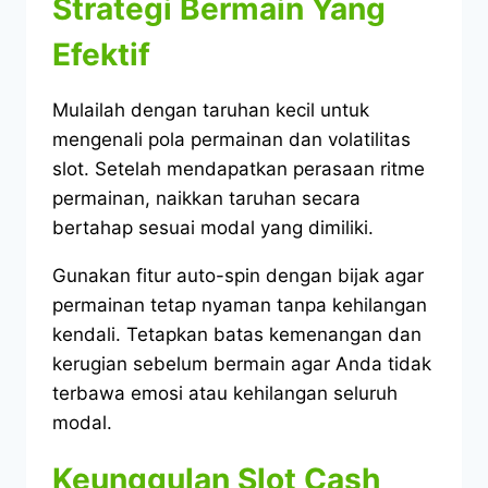
Strategi Bermain Yang
Efektif
Mulailah dengan taruhan kecil untuk
mengenali pola permainan dan volatilitas
slot. Setelah mendapatkan perasaan ritme
permainan, naikkan taruhan secara
bertahap sesuai modal yang dimiliki.
Gunakan fitur auto-spin dengan bijak agar
permainan tetap nyaman tanpa kehilangan
kendali. Tetapkan batas kemenangan dan
kerugian sebelum bermain agar Anda tidak
terbawa emosi atau kehilangan seluruh
modal.
Keunggulan Slot Cash