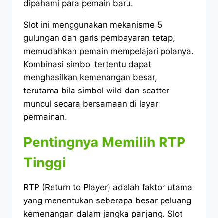
dipahami para pemain baru.
Slot ini menggunakan mekanisme 5
gulungan dan garis pembayaran tetap,
memudahkan pemain mempelajari polanya.
Kombinasi simbol tertentu dapat
menghasilkan kemenangan besar,
terutama bila simbol wild dan scatter
muncul secara bersamaan di layar
permainan.
Pentingnya Memilih RTP
Tinggi
RTP (Return to Player) adalah faktor utama
yang menentukan seberapa besar peluang
kemenangan dalam jangka panjang. Slot