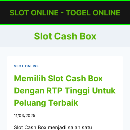
Skip
SLOT ONLINE - TOGEL ONLINE
to
content
Slot Cash Box
SLOT ONLINE
​Memilih Slot Cash Box
Dengan RTP Tinggi Untuk
Peluang Terbaik
11/03/2025
Slot Cash Box menjadi salah satu