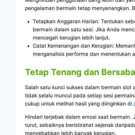
pengalaman bermain tetap menyenangkan. Beb
Tetapkan Anggaran Harian: Tentukan seb
bermain dalam satu sesi. Jika Anda menca
mencegah kerugian lebih lanjut.
Catat Kemenangan dan Kerugian: Memant
menganalisis performa dan menentukan apa
Tetap Tenang dan Bersaba
Salah satu kunci sukses dalam bermain slot 
tidak selalu muncul pada setiap sesi perma
cukup untuk melihat hasil yang diinginkan di
Hindari terjebak dalam emosi saat bermain.
turut, sebaiknya beristirahat sejenak darip
menyebabkan lebih banyak kerugian.