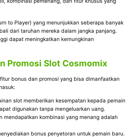
il, kombinasi pemenang, dan fitur khusus yang
turn to Player) yang menunjukkan seberapa banyak
li dari taruhan mereka dalam jangka panjang.
inggi dapat meningkatkan kemungkinan
an Promosi Slot Cosmomix
itur bonus dan promosi yang bisa dimanfaatkan
masuk:
rmainan slot memberikan kesempatan kepada pemain
dapat digunakan tanpa mengeluarkan uang.
dan mendapatkan kombinasi yang menang adalah
menyediakan bonus penyetoran untuk pemain baru.