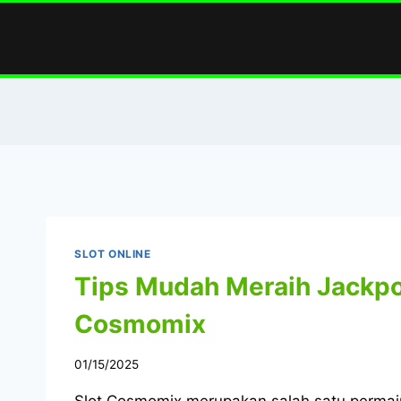
Skip
to
content
SLOT ONLINE
Tips Mudah Meraih Jackpot
Cosmomix
01/15/2025
Slot Cosmomix merupakan salah satu permain