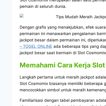
pemain di seluruh dunia.
Dengan grafis yang menakjubkan, efek suara 
permainan ini menawarkan pengalaman berma
jackpot besar dalam permainan ini, diperluka
– TOGEL ONLINE
ada beberapa tips yang d
jackpot besar saat bermain di Slot Cosmomix
Memahami Cara Kerja Slo
Langkah pertama untuk meraih jackpot adalah
Slot Cosmomix biasanya memiliki beberapa g
mencocokkan simbol untuk meraih kemenan
Familiarisasi dengan tabel pembayaran adala