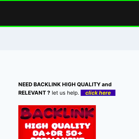
NEED BACKLINK HIGH QUALITY and
RELEVANT ?
let us help.
click here