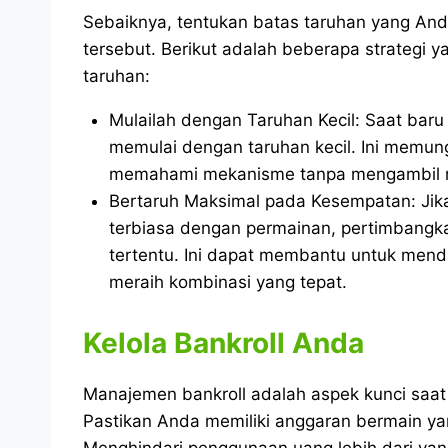
Sebaiknya, tentukan batas taruhan yang And
tersebut. Berikut adalah beberapa strategi
taruhan:
Mulailah dengan Taruhan Kecil: Saat baru
memulai dengan taruhan kecil. Ini memu
memahami mekanisme tanpa mengambil ris
Bertaruh Maksimal pada Kesempatan: Jik
terbiasa dengan permainan, pertimbangk
tertentu. Ini dapat membantu untuk mend
meraih kombinasi yang tepat.
Kelola Bankroll Anda
Manajemen bankroll adalah aspek kunci saat
Pastikan Anda memiliki anggaran bermain yan
Menghindari penggunaan uang lebih dari y