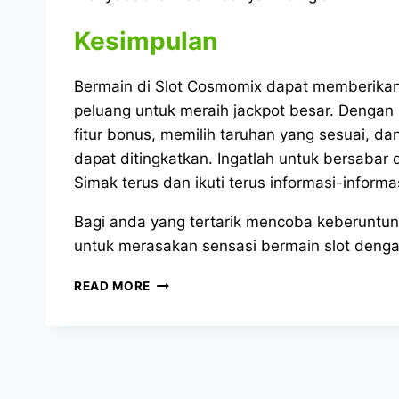
Kesimpulan
Bermain di Slot Cosmomix dapat memberika
peluang untuk meraih jackpot besar. ​Deng
fitur bonus, memilih taruhan yang sesuai, d
dapat ditingkatkan.​ Ingatlah untuk bersaba
Simak terus dan ikuti terus informasi-inform
Bagi anda yang tertarik mencoba keberuntu
untuk merasakan sensasi bermain slot deng
TIPS
READ MORE
MUDAH
MERAIH
JACKPOT
BESAR
BERMAIN
DI