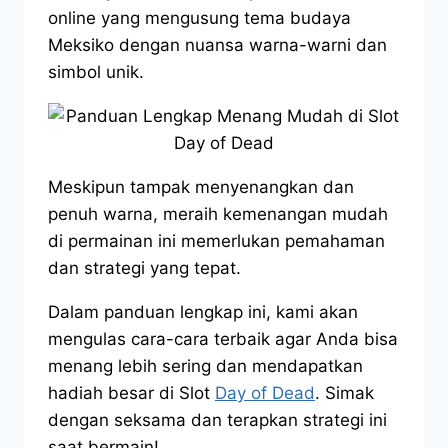
online yang mengusung tema budaya
Meksiko dengan nuansa warna-warni dan
simbol unik.
Meskipun tampak menyenangkan dan
penuh warna, meraih kemenangan mudah
di permainan ini memerlukan pemahaman
dan strategi yang tepat.
Dalam panduan lengkap ini, kami akan
mengulas cara-cara terbaik agar Anda bisa
menang lebih sering dan mendapatkan
hadiah besar di Slot
Day of Dead
. Simak
dengan seksama dan terapkan strategi ini
saat bermain!