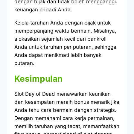
dengan bijak dan tidak boleh mengganggu
keuangan pribadi Anda.
Kelola taruhan Anda dengan bijak untuk
memperpanjang waktu bermain. Misalnya,
alokasikan sejumlah kecil dari bankroll
Anda untuk taruhan per putaran, sehingga
Anda dapat menikmati lebih banyak
putaran.
Kesimpulan
Slot Day of Dead menawarkan keunikan
dan kesempatan meraih bonus menarik jika
Anda tahu cara bermain dengan strategis. ​
Dengan memahami cara kerja permainan,
memilih taruhan yang tepat, memanfaatkan