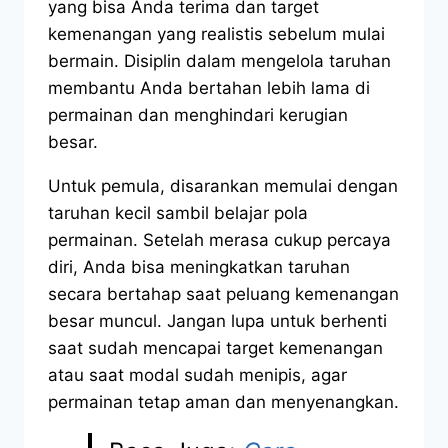
yang bisa Anda terima dan target
kemenangan yang realistis sebelum mulai
bermain. Disiplin dalam mengelola taruhan
membantu Anda bertahan lebih lama di
permainan dan menghindari kerugian
besar.
Untuk pemula, disarankan memulai dengan
taruhan kecil sambil belajar pola
permainan. Setelah merasa cukup percaya
diri, Anda bisa meningkatkan taruhan
secara bertahap saat peluang kemenangan
besar muncul. Jangan lupa untuk berhenti
saat sudah mencapai target kemenangan
atau saat modal sudah menipis, agar
permainan tetap aman dan menyenangkan.