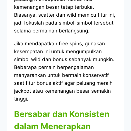
kemenangan besar tetap terbuka.
Biasanya, scatter dan wild memicu fitur ini,
jadi fokuslah pada simbol-simbol tersebut
selama permainan berlangsung.
Jika mendapatkan free spins, gunakan
kesempatan ini untuk mengumpulkan
simbol wild dan bonus sebanyak mungkin.
Beberapa pemain berpengalaman
menyarankan untuk bermain konservatif
saat fitur bonus aktif agar peluang meraih
jackpot atau kemenangan besar semakin
tinggi.
Bersabar dan Konsisten
dalam Menerapkan