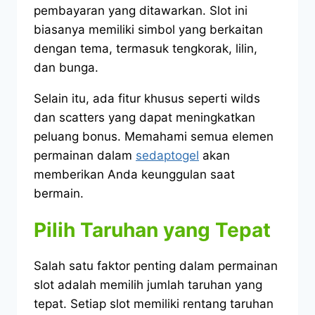
pembayaran yang ditawarkan. Slot ini
biasanya memiliki simbol yang berkaitan
dengan tema, termasuk tengkorak, lilin,
dan bunga.
Selain itu, ada fitur khusus seperti wilds
dan scatters yang dapat meningkatkan
peluang bonus. Memahami semua elemen
permainan dalam
sedaptogel
akan
memberikan Anda keunggulan saat
bermain.
Pilih Taruhan yang Tepat
Salah satu faktor penting dalam permainan
slot adalah memilih jumlah taruhan yang
tepat. Setiap slot memiliki rentang taruhan