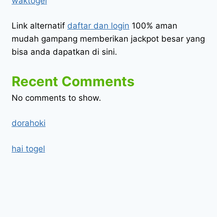
waktogel
Link alternatif
daftar dan login
100% aman
mudah gampang memberikan jackpot besar yang
bisa anda dapatkan di sini.
Recent Comments
No comments to show.
dorahoki
hai togel