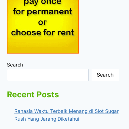
Search
Search
Recent Posts
Rahasia Waktu Terbaik Menang di Slot Sugar
Rush Yang Jarang Diketahui