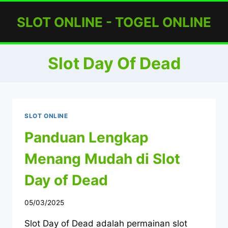
Skip
SLOT ONLINE - TOGEL ONLINE
to
content
Slot Day Of Dead
SLOT ONLINE
Panduan Lengkap
Menang Mudah di Slot
Day of Dead
05/03/2025
Slot Day of Dead adalah permainan slot